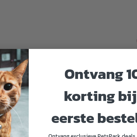
Ontvang 1
korting bij
eerste beste
Ontvang exclusieve PetsPark deals 