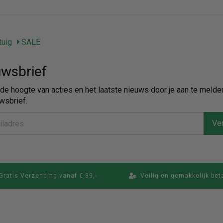
uig
SALE
wsbrief
p de hoogte van acties en het laatste nieuws door je aan te melde
wsbrief.
Ver
Gratis Verzending vanaf € 39,-
Veilig en gemakkelijk bet