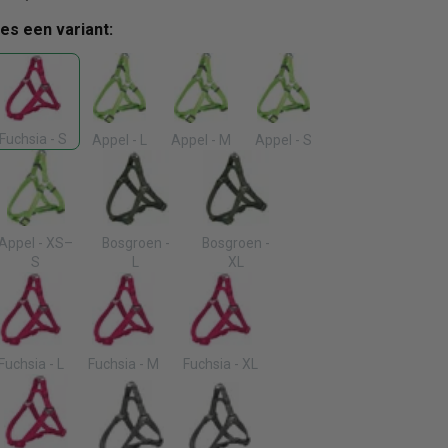
ies een variant:
Fuchsia - S
Appel - L
Appel - M
Appel - S
Appel - XS–
Bosgroen -
Bosgroen -
S
L
XL
Fuchsia - L
Fuchsia - M
Fuchsia - XL