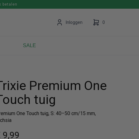
k betalen
en
Inloggen
0
SALE
Uw winkelwagen is leeg.
Vul hem met producten.
Trixie Premium One
Touch tuig
remium One Touch tuig, S: 40–50 cm/15 mm,
uchsia
 9
,99