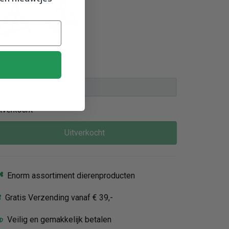
Zwart - XS–
Zwart - XL
S
antal
itverkocht
Uitverkocht
Enorm assortiment dierenproducten
Gratis Verzending vanaf € 39,-
Veilig en gemakkelijk betalen