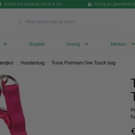
Gratis Verzending vanaf € 39,-
Veilig en gemakkelij
Zoek
Reptiel
Overig
Merken
andjes
/
Hondentuig
/
Trixie Premium One Touch tuig
P
f
€