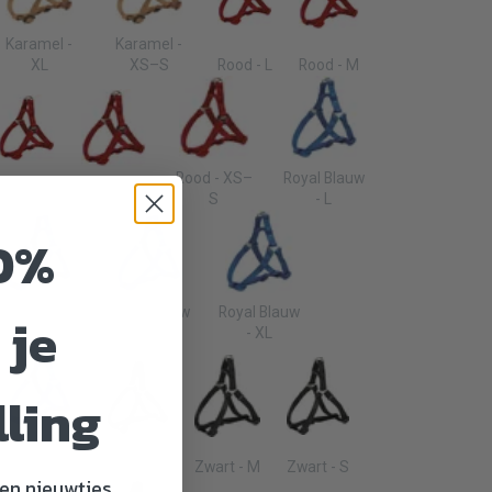
Karamel -
Karamel -
XL
XS–S
Rood - L
Rood - M
Rood - XS–
Royal Blauw
Rood - S
Rood - XL
S
- L
0%
Royal Blauw
Royal Blauw
Royal Blauw
 je
- M
- S
- XL
lling
Royal Blauw
- XS–S
Zwart - L
Zwart - M
Zwart - S
en nieuwtjes