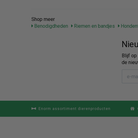
Shop meer
Benodigdheden
Riemen en bandjes
Hondent
Nieu
Blijf o
de nieu
Enorm assortiment dierenproducten