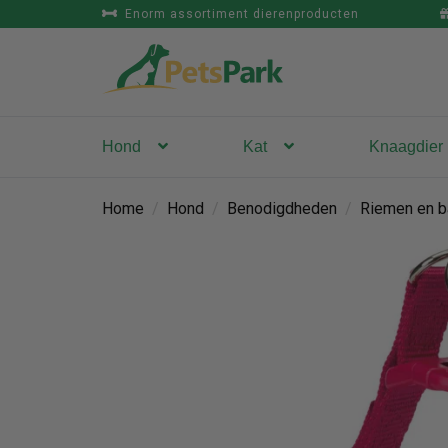
Enorm assortiment dierenproducten
Hond
Kat
Knaagdier
Home
/
Hond
/
Benodigdheden
/
Riemen en b