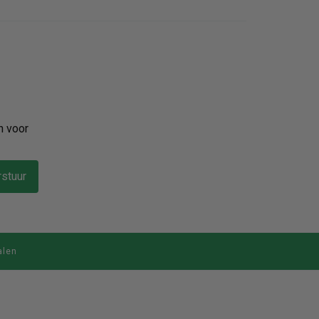
n voor
stuur
alen