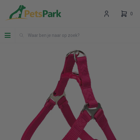
0
Toggle navigation
Uw winkelwagen is leeg.
Vul hem met producten.