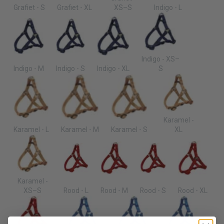
Grafiet - S
Grafiet - XL
XS–S
Indigo - L
Indigo - XS–
Indigo - M
Indigo - S
Indigo - XL
S
Karamel -
Karamel - L
Karamel - M
Karamel - S
XL
Karamel -
XS–S
Rood - L
Rood - M
Rood - S
Rood - XL