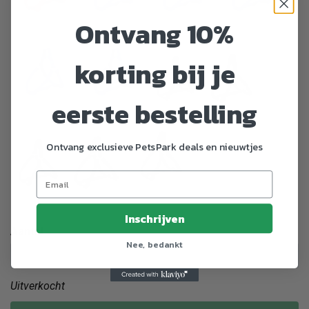
Ontvang 10%
Rood - XS–
Royal Blauw
Royal Blauw
Royal Blauw
S
- L
- M
- S
korting bij je
eerste bestelling
Royal Blauw
Royal Blauw
- XL
- XS–S
Zwart - L
Zwart - M
Ontvang exclusieve PetsPark deals en nieuwtjes
Zwart - XS–
Zwart - S
Zwart - XL
S
Inschrijven
Aantal
Nee, bedankt
Uitverkocht