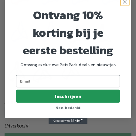
Ontvang 10%
Rood - XS–
Royal Blauw
Royal Blauw
Royal Blauw
S
- L
- M
- S
korting bij je
eerste bestelling
Royal Blauw
Royal Blauw
- XL
- XS–S
Zwart - L
Zwart - M
Ontvang exclusieve PetsPark deals en nieuwtjes
Zwart - XS–
Zwart - S
Zwart - XL
S
Inschrijven
Aantal
Nee, bedankt
Uitverkocht