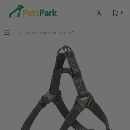
0
Toggle navigation
Uw winkelwagen is leeg.
Vul hem met producten.