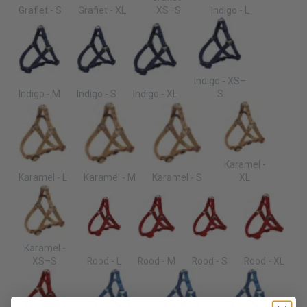
Grafiet - S
Grafiet - XL
XS–S
Indigo - L
Indigo - XS–
Indigo - M
Indigo - S
Indigo - XL
S
Karamel -
Karamel - L
Karamel - M
Karamel - S
XL
Karamel -
XS–S
Rood - L
Rood - M
Rood - S
Rood - XL