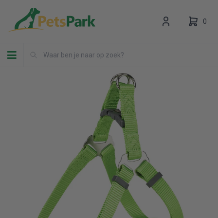
0
Toggle navigation
Uw winkelwagen is leeg.
Vul hem met producten.