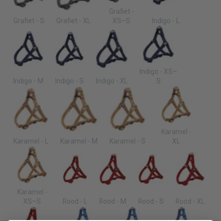
Grafiet -
Grafiet - S
Grafiet - XL
XS–S
Indigo - L
Indigo - XS–
Indigo - M
Indigo - S
Indigo - XL
S
Karamel -
Karamel - L
Karamel - M
Karamel - S
XL
Karamel -
XS–S
Rood - L
Rood - M
Rood - S
Rood - XL