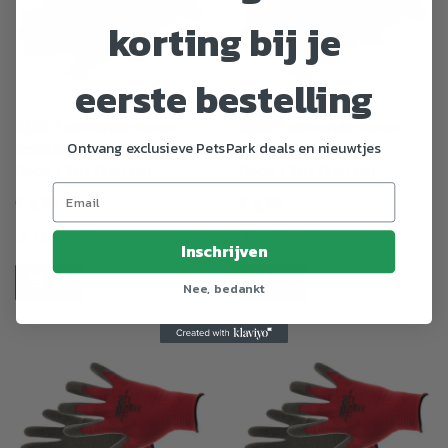
korting bij je
eerste bestelling
KIXX Tuinhandschoen
KIXX Tuinhandschoen
Ontvang exclusieve PetsPark deals en nieuwtjes
Rocking Red
Rocking Red
Rood | 28x12x3 cm
Rood | 28x13x3 cm
€ 6
,69
€ 6
,69
Uitverkocht
Uitverkocht
Inschrijven
Nee, bedankt