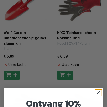
Wolf-Garten
KIXX Tuinhandschoen
Bloemenschepje gelakt
Rocking Red
aluminium
Rood | 29x14x3 cm
8 cm
€ 5
,89
€ 6
,69
Uitverkocht
Uitverkocht
Ontvang 10%