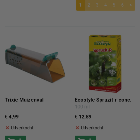
1
2
3
4
5
6
>
Trixie Muizenval
Ecostyle Spruzit-r conc.
100 ml
€ 4
,99
€ 12
,89
Uitverkocht
Uitverkocht