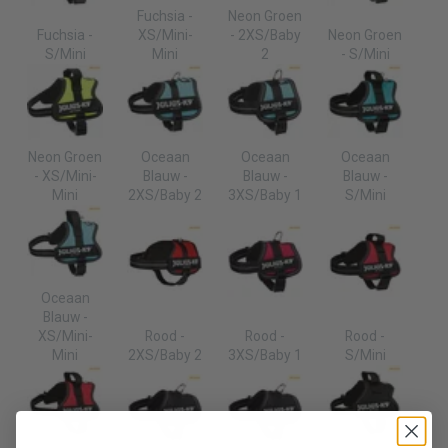
Fuchsia -
Neon Groen
Fuchsia -
XS/Mini-
- 2XS/Baby
Neon Groen
S/Mini
Mini
2
- S/Mini
Neon Groen
Oceaan
Oceaan
Oceaan
- XS/Mini-
Blauw -
Blauw -
Blauw -
Mini
2XS/Baby 2
3XS/Baby 1
S/Mini
Oceaan
Blauw -
XS/Mini-
Rood -
Rood -
Rood -
Mini
2XS/Baby 2
3XS/Baby 1
S/Mini