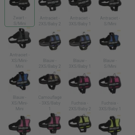
Zwart -
Antraciet -
Antraciet -
Antraciet -
S/Mini
2XS/Baby 2
3XS/Baby 1
S/Mini
Antraciet -
XS/Mini-
Blauw -
Blauw -
Blauw -
Mini
2XS/Baby 2
3XS/Baby 1
S/Mini
Blauw -
Camouflage
XS/Mini-
- 3XS/Baby
Fuchsia -
Fuchsia -
Mini
1
2XS/Baby 2
3XS/Baby 1