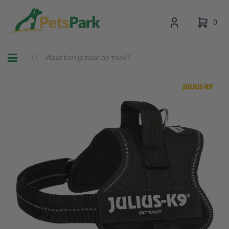
0
Toggle navigation
Uw winkelwagen is leeg.
Vul hem met producten.