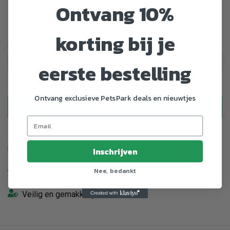
Ontvang 10%
Rood -
Zwart -
XS/Mini-
Zwart -
Zwart -
XS/Mini-
Mini
2XS/Baby 2
3XS/Baby 1
Mini
korting bij je
Aantal
eerste bestelling
Uitverkocht
Ontvang exclusieve PetsPark deals en nieuwtjes
Uitverkocht
Enorm assortiment dierenproducten
Inschrijven
Nee, bedankt
Gratis Verzending vanaf € 39,-
Veilig en gemakkelijk betalen