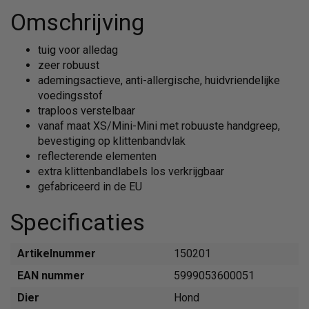
Omschrijving
tuig voor alledag
zeer robuust
ademingsactieve, anti-allergische, huidvriendelijke
voedingsstof
traploos verstelbaar
vanaf maat XS/Mini-Mini met robuuste handgreep,
bevestiging op klittenbandvlak
reflecterende elementen
extra klittenbandlabels los verkrijgbaar
gefabriceerd in de EU
Specificaties
Artikelnummer
150201
EAN nummer
5999053600051
Dier
Hond