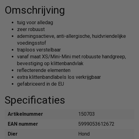
Omschrijving
tuig voor alledag
zeer robuust
ademingsactieve, anti-allergische, huidvriendelijke
voedingsstof
traploos verstelbaar
vanaf maat XS/Mini-Mini met robuuste handgreep,
bevestiging op klittenbandvlak
reflecterende elementen
extra klittenbandlabels los verkrijgbaar
gefabriceerd in de EU
Specificaties
Artikelnummer
150703
EAN nummer
5999053612672
Dier
Hond