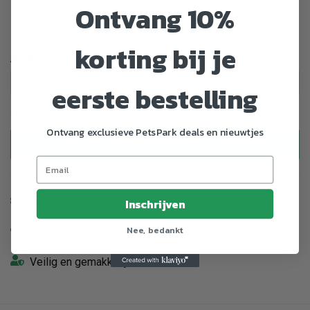
Ontvang 10%
Zwart -
Zwart -
Zwart -
Zwart -
XS/Mini-
2XS/Baby 2
3XS/Baby 1
S/Mini
Mini
korting bij je
Aantal
eerste bestelling
Uitverkocht
Ontvang exclusieve PetsPark deals en nieuwtjes
Uitverkocht
Enorm assortiment dierenproducten
Inschrijven
Nee, bedankt
Gratis Verzending vanaf € 39,-
Veilig en gemakkelijk betalen