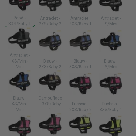
Rood -
Antraciet -
Antraciet -
Antraciet -
3XS/Baby 1
2XS/Baby 2
3XS/Baby 1
S/Mini
Antraciet -
XS/Mini-
Blauw -
Blauw -
Blauw -
Mini
2XS/Baby 2
3XS/Baby 1
S/Mini
Blauw -
Camouflage
XS/Mini-
- 3XS/Baby
Fuchsia -
Fuchsia -
Mini
1
2XS/Baby 2
3XS/Baby 1