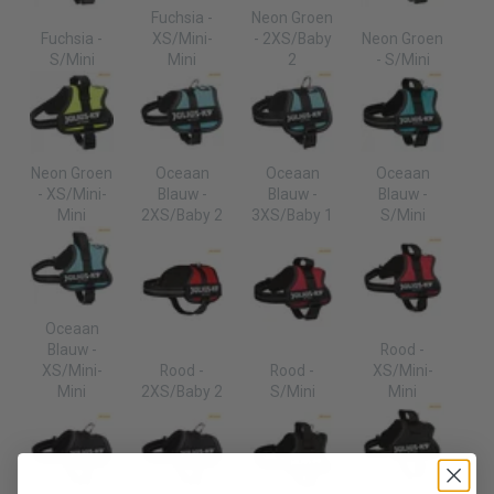
Fuchsia -
Neon Groen
Fuchsia -
XS/Mini-
- 2XS/Baby
Neon Groen
S/Mini
Mini
2
- S/Mini
Neon Groen
Oceaan
Oceaan
Oceaan
- XS/Mini-
Blauw -
Blauw -
Blauw -
Mini
2XS/Baby 2
3XS/Baby 1
S/Mini
Oceaan
Blauw -
Rood -
XS/Mini-
Rood -
Rood -
XS/Mini-
Mini
2XS/Baby 2
S/Mini
Mini