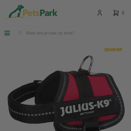
0
Toggle navigation
Uw winkelwagen is leeg.
Vul hem met producten.