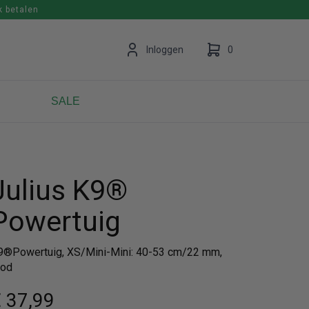
k betalen
en
Inloggen
0
SALE
Uw winkelwagen is leeg.
Vul hem met producten.
Julius K9®
Powertuig
9®Powertuig, XS/Mini-Mini: 40-53 cm/22 mm,
ood
 37
,99