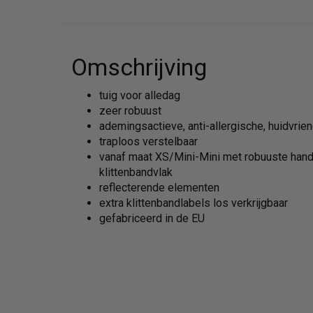
Omschrijving
tuig voor alledag
zeer robuust
ademingsactieve, anti-allergische, huidvrie
traploos verstelbaar
vanaf maat XS/Mini-Mini met robuuste hand
klittenbandvlak
reflecterende elementen
extra klittenbandlabels los verkrijgbaar
gefabriceerd in de EU