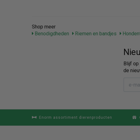
Shop meer
Benodigdheden
Riemen en bandjes
Hondent
Nieu
Blijf o
de nieu
Enorm assortiment dierenproducten