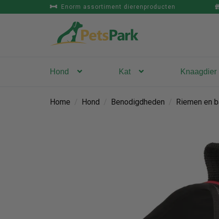
Enorm assortiment dierenproducten
Hond
Kat
Knaagdier
Home
/
Hond
/
Benodigdheden
/
Riemen en b