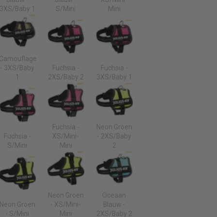
3XS/Baby 1
S/Mini
Mini
Camouflage
- 3XS/Baby
Fuchsia -
Fuchsia -
1
2XS/Baby 2
3XS/Baby 1
Fuchsia -
Neon Groen
Fuchsia -
XS/Mini-
- 2XS/Baby
S/Mini
Mini
2
Neon Groen
Oceaan
Neon Groen
- XS/Mini-
Blauw -
- S/Mini
Mini
2XS/Baby 2