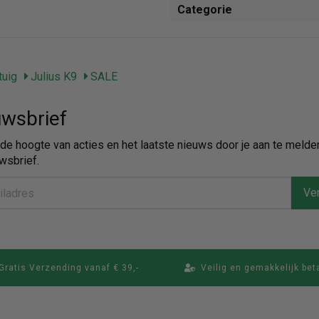
Categorie
uig
Julius K9
SALE
wsbrief
p de hoogte van acties en het laatste nieuws door je aan te melde
wsbrief.
Ver
Gratis Verzending vanaf € 39,-
Veilig en gemakkelijk bet