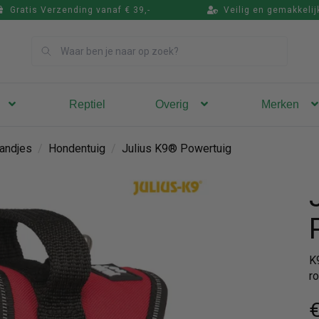
Gratis Verzending vanaf € 39,-
Veilig en gemakkelij
Zoek
Reptiel
Overig
Merken
andjes
/
Hondentuig
/
Julius K9® Powertuig
K
r
€