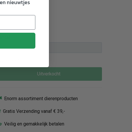
en nieuwtjes
Zwart -
XS/Mini-
Mini
antal
itverkocht
Uitverkocht
Enorm assortiment dierenproducten
Gratis Verzending vanaf € 39,-
Veilig en gemakkelijk betalen