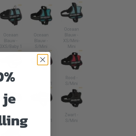
Oceaan
Oceaan
Oceaan
Blauw -
Blauw -
Blauw -
XS/Mini-
3XS/Baby 1
S/Mini
Mini
0%
Rood -
Rood -
Rood -
2XS/Baby 2
3XS/Baby 1
S/Mini
 je
lling
Zwart -
Zwart -
Zwart -
2XS/Baby 2
3XS/Baby 1
S/Mini