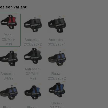
ies een variant:
Rood -
XS/Mini-
Antraciet -
Antraciet -
Mini
2XS/Baby 2
3XS/Baby 1
Antraciet -
Antraciet -
XS/Mini-
Blauw -
S/Mini
Mini
2XS/Baby 2
Blauw -
Blauw -
Blauw -
XS/Mini-