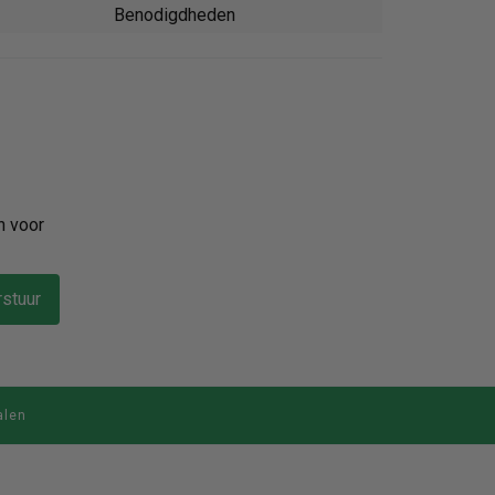
Benodigdheden
n voor
stuur
alen