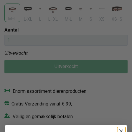
M–L
L-XL
L
L–XL
M-L
M
S
XS
XS–S
Aantal
Uitverkocht
Uitverkocht
Enorm assortiment dierenproducten
Gratis Verzending vanaf € 39,-
Veilig en gemakkelijk betalen