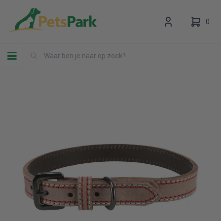
0
Toggle navigation
Uw winkelwagen is leeg.
Vul hem met producten.