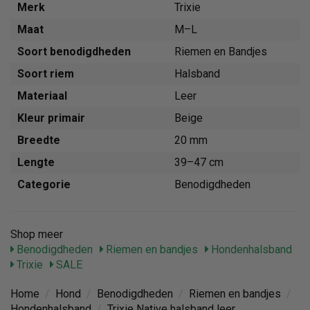
Merk
Trixie
Maat
M–L
Soort benodigdheden
Riemen en Bandjes
Soort riem
Halsband
Materiaal
Leer
Kleur primair
Beige
Breedte
20 mm
Lengte
39–47 cm
Categorie
Benodigdheden
Shop meer
Benodigdheden
Riemen en bandjes
Hondenhalsband
Trixie
SALE
Home
/
Hond
/
Benodigdheden
/
Riemen en bandjes
/
Hondenhalsband
/
Trixie Native halsband leer