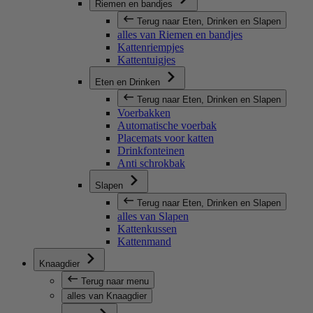
Riemen en bandjes
Terug naar Eten, Drinken en Slapen
alles van Riemen en bandjes
Kattenriempjes
Kattentuigjes
Eten en Drinken
Terug naar Eten, Drinken en Slapen
Voerbakken
Automatische voerbak
Placemats voor katten
Drinkfonteinen
Anti schrokbak
Slapen
Terug naar Eten, Drinken en Slapen
alles van Slapen
Kattenkussen
Kattenmand
Knaagdier
Terug naar menu
alles van Knaagdier