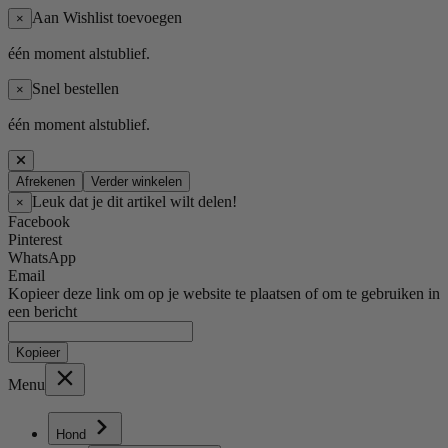
Aan Wishlist toevoegen
×
één moment alstublief.
Snel bestellen
×
één moment alstublief.
Afrekenen
Verder winkelen
Leuk dat je dit artikel wilt delen!
×
Facebook
Pinterest
WhatsApp
Email
Kopieer deze link om op je website te plaatsen of om te gebruiken in
een bericht
Kopieer
Menu
Hond