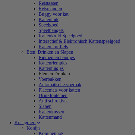
Reistassen
Reismanden
Buggy voor kat
Kattenluik
Speelgoed
Speelhengels
Kattenkruid Speelgoed
Interactief & Elektronisch Kattenspeelgoed
Katten knuffels
Eten, Drinken en Slapen
Riemen en bandjes
Kattenriempjes
Kattentuigjes
Eten en Drinken
Voerbakken
Automatische voerbak
Placemats voor katten
Drinkfonteinen
Anti schrokbak
Slapen
Kattenkussen
Kattenmand
Knaagdier
Konijn
Konijnenhok