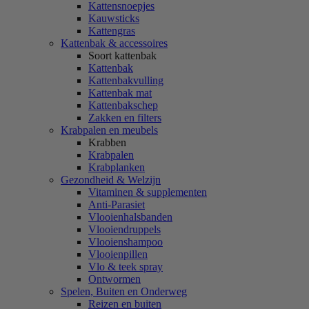
Kattensnoepjes
Kauwsticks
Kattengras
Kattenbak & accessoires
Soort kattenbak
Kattenbak
Kattenbakvulling
Kattenbak mat
Kattenbakschep
Zakken en filters
Krabpalen en meubels
Krabben
Krabpalen
Krabplanken
Gezondheid & Welzijn
Vitaminen & supplementen
Anti-Parasiet
Vlooienhalsbanden
Vlooiendruppels
Vlooienshampoo
Vlooienpillen
Vlo & teek spray
Ontwormen
Spelen, Buiten en Onderweg
Reizen en buiten