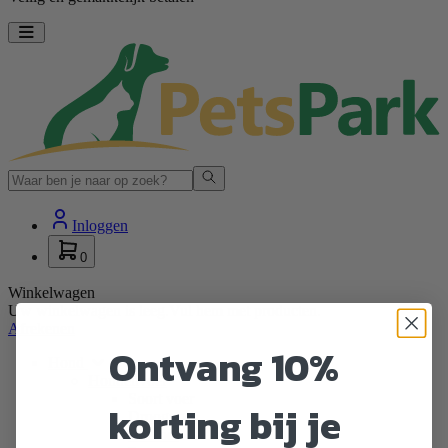
Toggle navigation
Zoeken
Inloggen
0
Winkelwagen
Uw winkelwagen is leeg.
Vul hem met producten.
Afrekenen
Ontvang 10%
Hond
Hondenvoer
Soort voer
korting bij je
Droogvoer
Natvoer