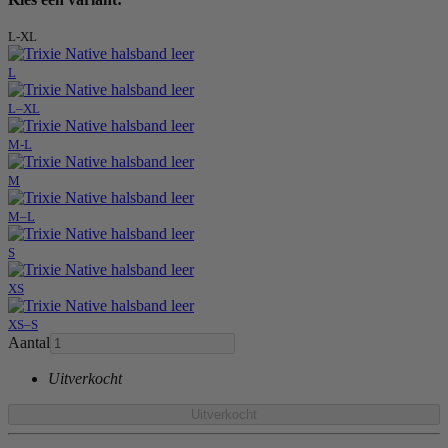
L-XL
L
L–XL
M-L
M
M–L
S
XS
XS–S
Aantal
Uitverkocht
Uitverkocht