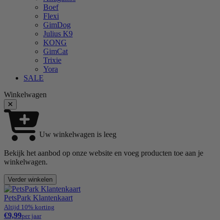
Boef
Flexi
GimDog
Julius K9
KONG
GimCat
Trixie
Yora
SALE
Winkelwagen
Uw winkelwagen is leeg
Bekijk het aanbod op onze website en voeg producten toe aan je
winkelwagen.
Verder winkelen
PetsPark Klantenkaart
Altijd 10% korting
€9,99
per jaar