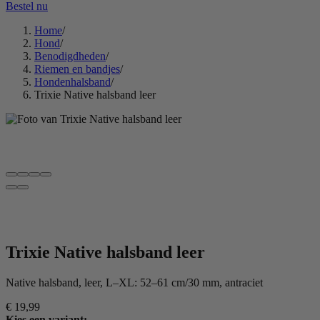
Bestel nu
Home
/
Hond
/
Benodigdheden
/
Riemen en bandjes
/
Hondenhalsband
/
Trixie Native halsband leer
Trixie Native halsband leer
Native halsband, leer, L–XL: 52–61 cm/30 mm, antraciet
€ 19
,99
Kies een variant: