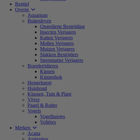
Reptiel
Overig
Aquarium
Buitenleven
Ongedierte Bestrijding
Insecten Verjagers
Katten Verjagers
Mollen Verjagers
Muizen Verjagers
Slakken Bestrijders
Steenmarter Verjagers
Boerderijdieren
Kippen
Kippenhok
Hengelsport
Huishoud
Klussen, Tuin & Plant
Vijver
Paard & Ruiter
Vogels
Vogelhuisjes
Volières
Merken
Acana
Amiguitos