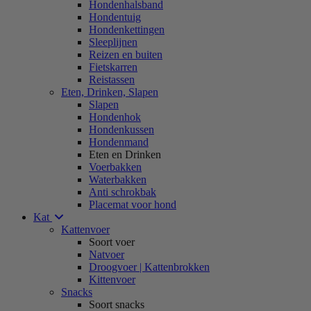
Hondenhalsband
Hondentuig
Hondenkettingen
Sleeplijnen
Reizen en buiten
Fietskarren
Reistassen
Eten, Drinken, Slapen
Slapen
Hondenhok
Hondenkussen
Hondenmand
Eten en Drinken
Voerbakken
Waterbakken
Anti schrokbak
Placemat voor hond
Kat
Kattenvoer
Soort voer
Natvoer
Droogvoer | Kattenbrokken
Kittenvoer
Snacks
Soort snacks