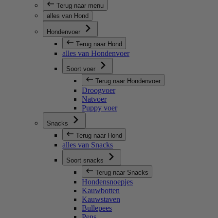
Terug naar menu
alles van Hond
Hondenvoer
Terug naar Hond
alles van Hondenvoer
Soort voer
Terug naar Hondenvoer
Droogvoer
Natvoer
Puppy voer
Snacks
Terug naar Hond
alles van Snacks
Soort snacks
Terug naar Snacks
Hondensnoepjes
Kauwbotten
Kauwstaven
Bullepees
Pens