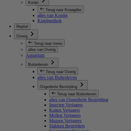
Konijn
Terug naar Knaagdier
alles van Konijn
Konijnenhok
Reptiel
Overig
Terug naar menu
alles van Overig
Aquarium
Buitenleven
Terug naar Overig
alles van Buitenleven
Ongedierte Bestrijding
Terug naar Buitenleven
alles van Ongedierte Bestrijding
Insecten Verjagers
Katten Verjagers
Mollen Verjagers
Muizen Verjagers
Slakken Bestrijders