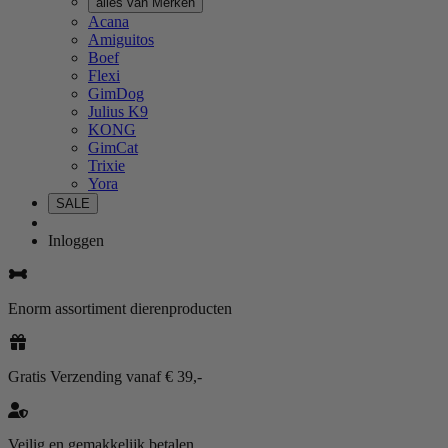
alles van Merken
Acana
Amiguitos
Boef
Flexi
GimDog
Julius K9
KONG
GimCat
Trixie
Yora
SALE
Inloggen
Enorm assortiment dierenproducten
Gratis Verzending vanaf € 39,-
Veilig en gemakkelijk betalen