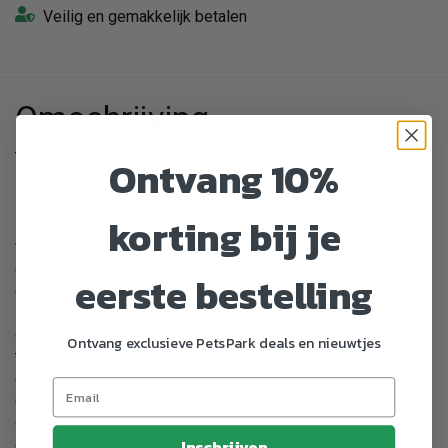
Veilig en gemakkelijk betalen
Omschrijving
Trixie Active Comfort Halsband Voor Windhonden Leer
Ontvang 10%
Zwart/Grijs 24 - 31 x 5 cm De Trixie Active Comfort
Halsband Voor Windhonden Leer Zwart/Grijs 24 - 31 x 5 cm
korting bij je
is een comfortabele anti-trekhalsband speciaal ontworpen
voor windhonden, extra breed voor een optimale
drukverdeling. Elke windhond zal reizen in stijl, comfortabel
eerste bestelling
en veilig met deze mooie halsband van Trixie. De halsband
is speciaal voor windhonden en extra breed, zodat de druk
optimaal verdeeld wordt. De halsband heeft een anti-
Ontvang exclusieve PetsPark deals en nieuwtjes
touwfunctie. Doordat de halsband gemaakt is van dubbel
gestikt en gevoerd leer, is hij uiterst comfortabel. Ook
geschikt voor alle hondenrassen! - Leren halsband- Dubbel
omwikkeld en comfortabel gevoerd- Extra breed voor
optimale drukverdeling- Geschikt voor alle honden, maar
Inschrijven