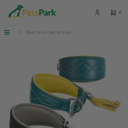
0
Toggle navigation
Uw winkelwagen is leeg.
Vul hem met producten.