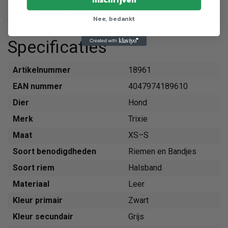
speciaal voor greyhounds- Met anti-
Nee, bedankt
touwfunctieAfmetingen: 24 - 31 x 5 cm
Specificaties
Artikelnummer
18961
EAN nummer
4047974189610
Dier
Hond
Merk
Trixie
Maat
XS–S
Soort benodigdheden
Riemen en Bandjes
Soort riem
Halsband
Materiaal
Leer
Kleur primair
Zwart
Kleur secundair
Grijs