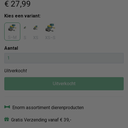
€ 27
,99
Kies een variant:
S–M
S
XS
XS–S
Aantal
Uitverkocht
Uitverkocht
Enorm assortiment dierenproducten
Gratis Verzending vanaf € 39,-