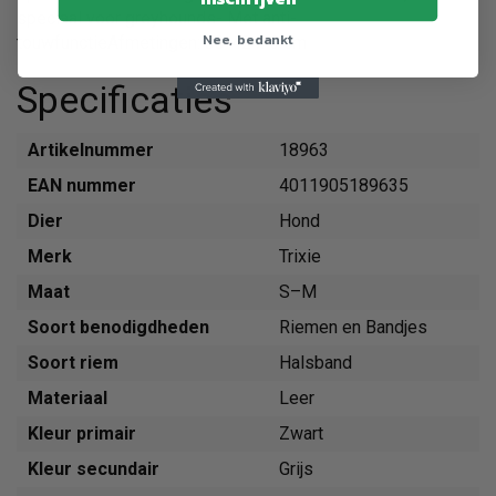
speciaal voor greyhounds- Met anti-
Nee, bedankt
touwfunctieAfmetingen: 33-42 x 6 cm
Specificaties
Artikelnummer
18963
EAN nummer
4011905189635
Dier
Hond
Merk
Trixie
Maat
S–M
Soort benodigdheden
Riemen en Bandjes
Soort riem
Halsband
Materiaal
Leer
Kleur primair
Zwart
Kleur secundair
Grijs