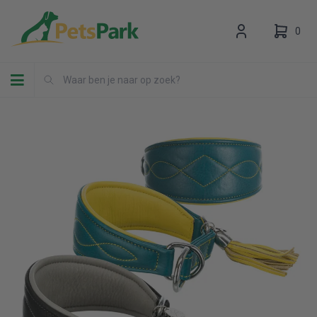
0
Toggle navigation
Uw winkelwagen is leeg.
Vul hem met producten.