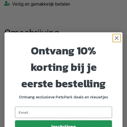
Veilig en gemakkelijk betalen
Omschrijving
Trixie Active Comfort Halsband Voor Windhonden Leer
Ontvang 10%
Zwart/Grijs 33 - 42 x 6 cm De Trixie Active Comfort
Halsband Voor Windhonden Leer Zwart/Grijs 33 - 42 x 6 cm
korting bij je
is een comfortabele anti-trekhalsband speciaal ontworpen
voor windhonden, extra breed voor een optimale
drukverdeling. Elke windhond zal reizen in stijl, comfortabel
eerste bestelling
en veilig met deze mooie halsband van Trixie. De halsband
is speciaal voor windhonden en extra breed, zodat de druk
optimaal verdeeld wordt. De halsband heeft een anti-
Ontvang exclusieve PetsPark deals en nieuwtjes
touwfunctie. Doordat de halsband gemaakt is van dubbel
gestikt en gevoerd leer, is hij uiterst comfortabel. Ook
geschikt voor alle hondenrassen! - Leren halsband- Dubbel
omwikkeld en comfortabel gevoerd- Extra breed voor
optimale drukverdeling- Geschikt voor alle honden, maar
Inschrijven