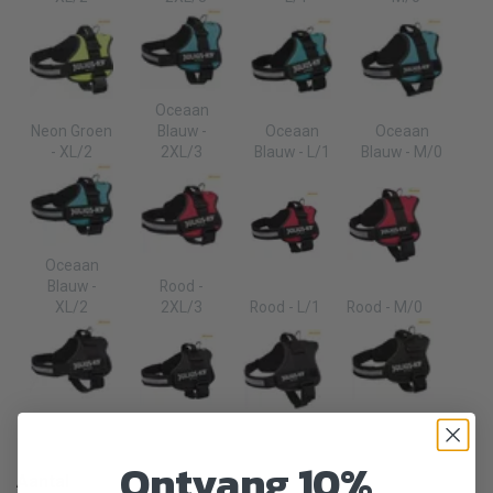
Oceaan
Neon Groen
Blauw -
Oceaan
Oceaan
- XL/2
2XL/3
Blauw - L/1
Blauw - M/0
Oceaan
Blauw -
Rood -
XL/2
2XL/3
Rood - L/1
Rood - M/0
Zwart -
Zwart -
2XL/3
Zwart - L/1
Zwart - M/0
XL/2
Ontvang 10%
Aantal