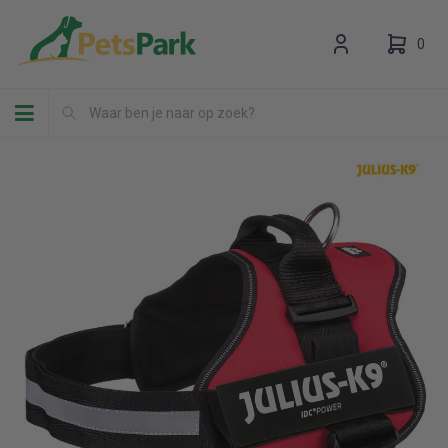
0
Toggle navigation
Uw winkelwagen is leeg.
Vul hem met producten.