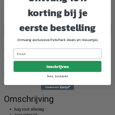
korting bij je
Uitverkocht
eerste bestelling
Uitverkocht
Ontvang exclusieve PetsPark deals en nieuwtjes
Enorm assortiment dierenproducten
Gratis Verzending vanaf € 39,-
Inschrijven
Veilig en gemakkelijk betalen
Nee, bedankt
Omschrijving
tuig voor alledag
zeer robuust