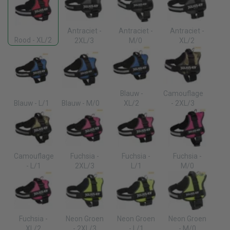
Antraciet -
Antraciet -
Antraciet -
Rood - XL/2
2XL/3
M/0
XL/2
Blauw -
Camouflage
Blauw - L/1
Blauw - M/0
XL/2
- 2XL/3
Camouflage
Fuchsia -
Fuchsia -
Fuchsia -
- L/1
2XL/3
L/1
M/0
Fuchsia -
Neon Groen
Neon Groen
Neon Groen
XL/2
- 2XL/3
- L/1
- M/0