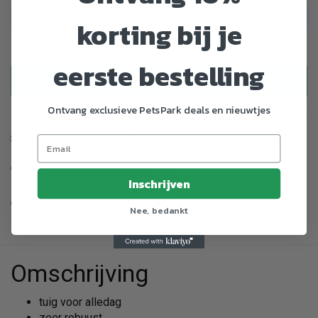
korting bij je
Uitverkocht
eerste bestelling
Uitverkocht
Ontvang exclusieve PetsPark deals en nieuwtjes
Enorm assortiment dierenproducten
Gratis Verzending vanaf € 39,-
Inschrijven
Veilig en gemakkelijk betalen
Nee, bedankt
Omschrijving
tuig voor alledag
zeer robuust