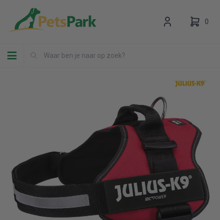
0
Toggle navigation
Uw winkelwagen is leeg.
Vul hem met producten.