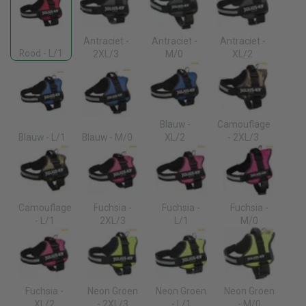
Antraciet -
Antraciet -
Antraciet -
Rood - L/1
2XL/3
M/0
XL/2
Blauw -
Camouflage
Blauw - L/1
Blauw - M/0
XL/2
- 2XL/3
Camouflage
Fuchsia -
Fuchsia -
Fuchsia -
- L/1
2XL/3
L/1
M/0
Fuchsia -
Neon Groen
Neon Groen
Neon Groen
XL/2
- 2XL/3
- L/1
- M/0