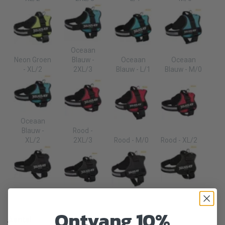
Oceaan
Neon Groen
Blauw -
Oceaan
Oceaan
- XL/2
2XL/3
Blauw - L/1
Blauw - M/0
Oceaan
Blauw -
Rood -
XL/2
2XL/3
Rood - M/0
Rood - XL/2
Zwart -
Zwart -
2XL/3
Zwart - L/1
Zwart - M/0
XL/2
Ontvang 10%
Aantal