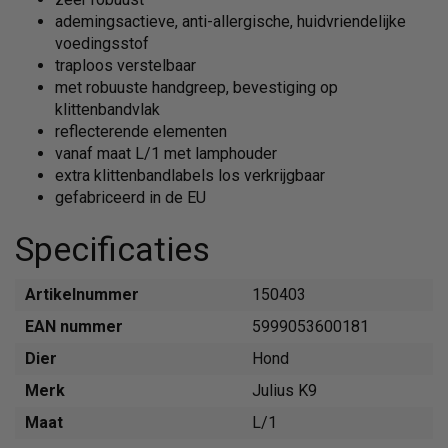
ademingsactieve, anti-allergische, huidvriendelijke
voedingsstof
traploos verstelbaar
met robuuste handgreep, bevestiging op
klittenbandvlak
reflecterende elementen
vanaf maat L/1 met lamphouder
extra klittenbandlabels los verkrijgbaar
gefabriceerd in de EU
Specificaties
Artikelnummer
150403
EAN nummer
5999053600181
Dier
Hond
Merk
Julius K9
Maat
L/1