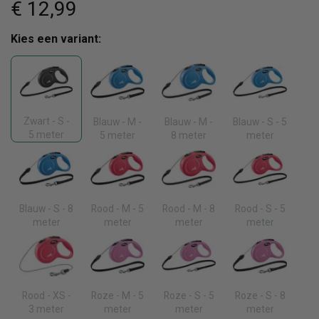
€ 12
,99
Kies een variant:
Zwart - S -
Blauw - M -
Blauw - M -
Blauw - S - 5
5 meter
5 meter
8 meter
meter
Blauw - S - 8
Rood - M - 5
Rood - M - 8
Rood - S - 5
meter
meter
meter
meter
Rood - XS -
Roze - M - 5
Roze - S - 5
Roze - S - 8
3 meter
meter
meter
meter