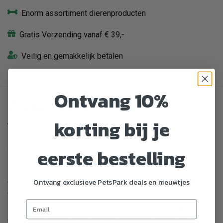
Enorm assortiment dierenproducten
Gratis Verzending vanaf € 39,-
Veilig en gemakkelijk betalen
Ontvang 10%
Omschrijving
korting bij je
Veilig en comfortabel wandelen met uw hond
Het uitlaten van uw trouwe viervoeter was nog nooit zo leuk
als met de
rollers
van Flexi. Een van deze is de
New
eerste bestelling
Classic Cord S
. Met zijn
stylish design
en
ergonomische
handgreep
ligt hij lekker in de hand. De lijn rolt altijd soepel
Ontvang exclusieve PetsPark deals en nieuwtjes
op en af, maar dankzij het
innovatieve remsysteem
kunt u
de lijn ook instellen op een vaste lengte die u prettig vindt.
Met een leiband geeft u uw hond
extra bewegingsvrijheid
die hij met een gewone leiband niet heeft. Ideaal als uw