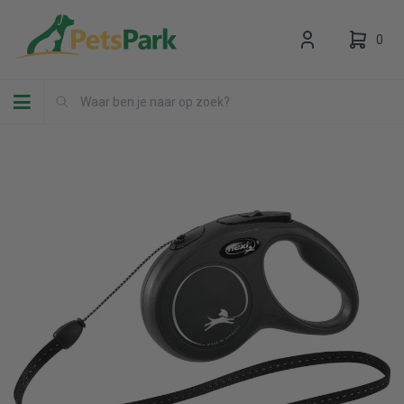
0
Toggle navigation
Uw winkelwagen is leeg.
Vul hem met producten.