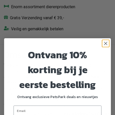
Enorm assortiment dierenproducten
Gratis Verzending vanaf € 39,-
Veilig en gemakkelijk betalen
Ontvang 10%
Omschrijving
korting bij je
Veilig en comfortabel wandelen met uw hond
Het uitlaten van uw trouwe viervoeter was nog nooit zo leuk
als met de
rollers
van Flexi. Een van deze is de
New
eerste bestelling
Classic Cord M
. Met zijn
stylish design
en
ergonomische handgreep
ligt hij lekker in de hand. De
leiband rolt altijd soepel aan en uit, maar dankzij het
Ontvang exclusieve PetsPark deals en nieuwtjes
innovatieve remsysteem
kunt u de leiband ook op een
vaste lengte afstellen die u prettig vindt.
Met een leiband geeft u uw hond
extra bewegingsvrijheid