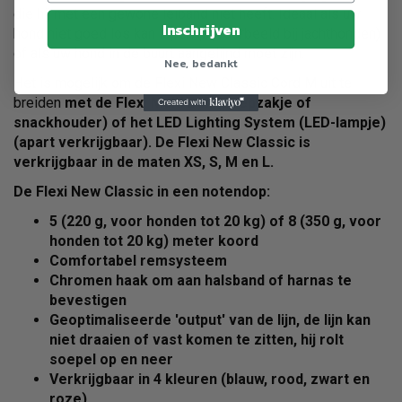
die hij met een gewone leiband niet heeft. Ideaal als uw
Inschrijven
hond niet goed los kan lopen (bijvoorbeeld bij jachthonden)
of als uw hond in de buurt aangelijnd moet zijn.
Nee, bedankt
Het is mogelijk om de Flexi New Classic Cord M uit te
breiden
met de Flexi Multi Box (poepzakje of
snackhouder) of het LED Lighting System (LED-lampje)
(apart verkrijgbaar). De Flexi New Classic is
verkrijgbaar in de maten XS, S, M en L.
De Flexi New Classic in een notendop:
5
(220 g, voor honden tot 20 kg) of
8
(350 g, voor
honden tot 20 kg)
meter koord
Comfortabel remsysteem
Chromen haak
om aan halsband of harnas te
bevestigen
Geoptimaliseerde 'output'
van de lijn, de lijn kan
niet draaien of vast komen te zitten, hij rolt
soepel op en neer
Verkrijgbaar in
4 kleuren
(blauw, rood, zwart en
roze)