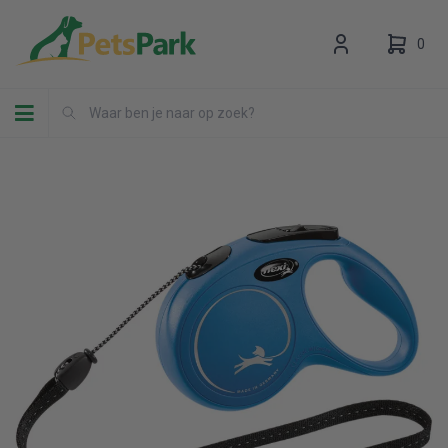
0
Toggle navigation
Uw winkelwagen is leeg.
Vul hem met producten.