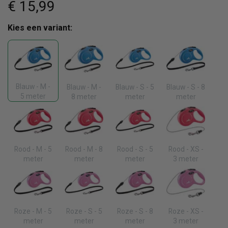
€ 15
,99
Kies een variant:
Blauw - M -
Blauw - M -
Blauw - S - 5
Blauw - S - 8
5 meter
8 meter
meter
meter
Rood - M - 5
Rood - M - 8
Rood - S - 5
Rood - XS -
meter
meter
meter
3 meter
Roze - M - 5
Roze - S - 5
Roze - S - 8
Roze - XS -
meter
meter
meter
3 meter