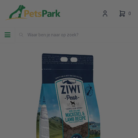
0
Toggle navigation
Uw winkelwagen is leeg.
Vul hem met producten.