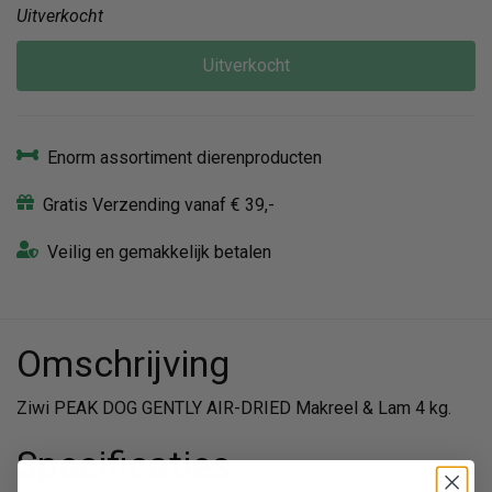
Uitverkocht
Uitverkocht
Enorm assortiment dierenproducten
Gratis Verzending vanaf € 39,-
Veilig en gemakkelijk betalen
Omschrijving
Ziwi PEAK DOG GENTLY AIR-DRIED Makreel & Lam 4 kg.
Specificaties