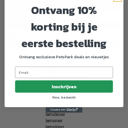
Ontvang 10%
Artikelnummer
320123
EAN nummer
9421016595648
korting bij je
Dier
Hond
Merk
ZiwiPeak
eerste bestelling
Breedte
240 mm
Zout
Ontvang exclusieve PetsPark deals en nieuwtjes
Nieuw-Zeelandse groenlip mossel
(3%)
lecithine
inuline van cichorei
gedroogde kelp
Inschrijven
vitaminen en mineralen
peterselie
Nee, bedankt
Ingredienten
lamshart
lamspens
lamslever
lamsnier
lamslong