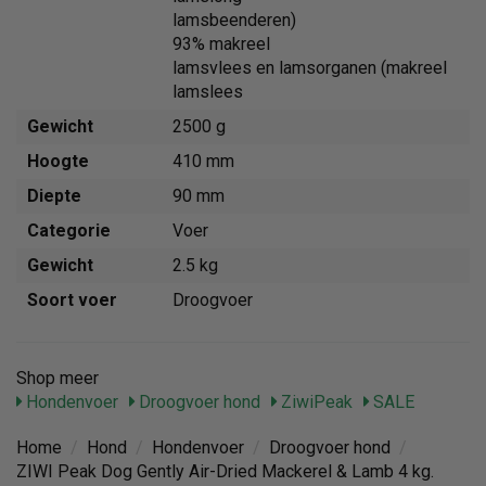
lamsbeenderen)
93% makreel
lamsvlees en lamsorganen (makreel
lamslees
Gewicht
2500 g
Hoogte
410 mm
Diepte
90 mm
Categorie
Voer
Gewicht
2.5 kg
Soort voer
Droogvoer
Shop meer
Hondenvoer
Droogvoer hond
ZiwiPeak
SALE
Home
/
Hond
/
Hondenvoer
/
Droogvoer hond
/
ZIWI Peak Dog Gently Air-Dried Mackerel & Lamb 4 kg.