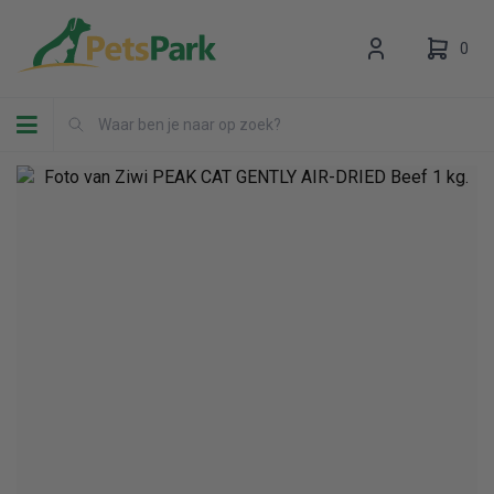
0
Toggle navigation
Uw winkelwagen is leeg.
Vul hem met producten.