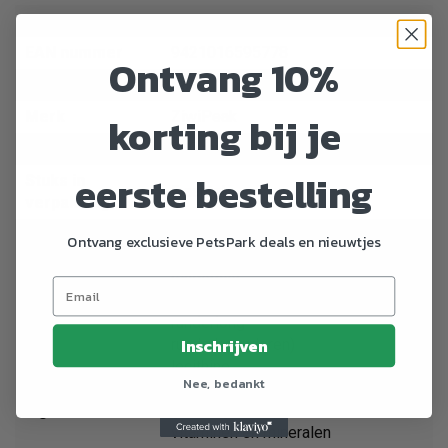
Artikelnummer
330101
EAN nummer
9421016595778
Ontvang 10%
Dier
Kat
Merk
korting bij je
ZiwiPeak
Breedte
200 mm
eerste bestelling
Stuks in
5 aantal
verpakking
Zout
Ontvang exclusieve PetsPark deals en nieuwtjes
runderhart
rundernier
runderlever
runderlong
Inschrijven
runderbeenderen)
lecithine
Nee, bedankt
inuline van cichorei
Ingredienten
gedroogde kelp
vitaminen en mineralen