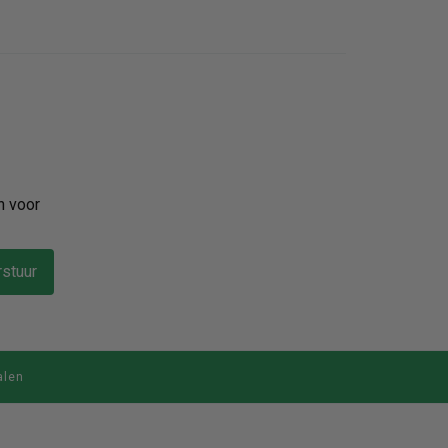
n voor
stuur
alen