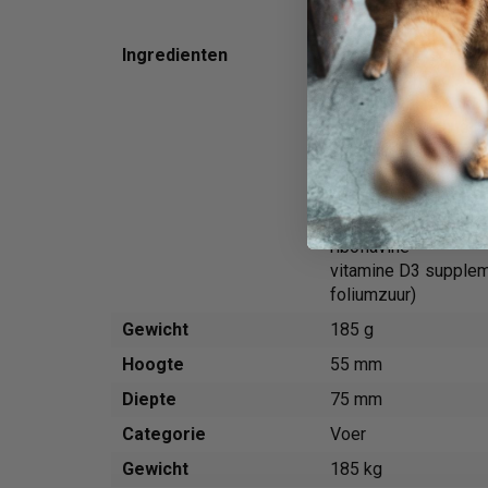
mineralen (Dikaliumf
magnesiumsulfaat
Ingredienten
Zink Amino Acid Co
Mangaan Amino Aci
Copper Amino Acid 
vitaminen (Cholinech
vitamine E suppleme
thiaminemononitraat
niacine
pyridoxine hydrochlo
riboflavine
vitamine D3 supple
foliumzuur)
Gewicht
185 g
Hoogte
55 mm
Diepte
75 mm
Categorie
Voer
Gewicht
185 kg