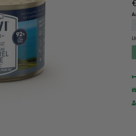
€
A
U