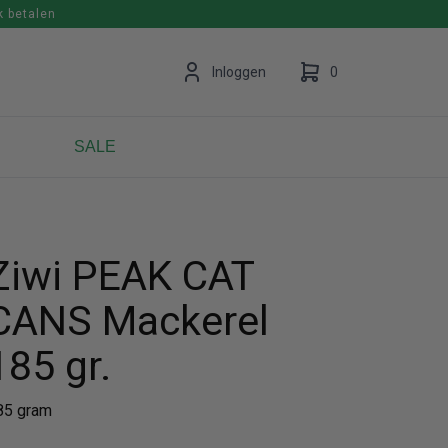
k betalen
en
Inloggen
0
SALE
Uw winkelwagen is leeg.
Vul hem met producten.
Ziwi PEAK CAT
CANS Mackerel
185 gr.
85 gram