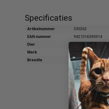
Specificaties
Artikelnummer
330262
EAN nummer
9421016595914
Dier
Kat
Merk
ZiwiPeak
Breedte
75 mm
Zout
gedroogde algen
kikkererwten
DL-methionine
taurine.
Makreel
Nieuw-Zeeland Gree
Water voldoende voo