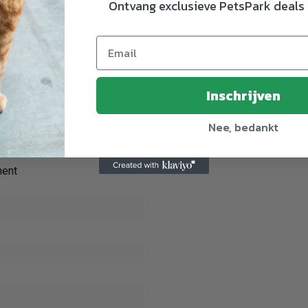
Ontvang exclusieve PetsPark deals 
osfaat
mplex
d Complex
Complex)
loride
Inschrijven
nt
Nee, bedankt
ride
ment