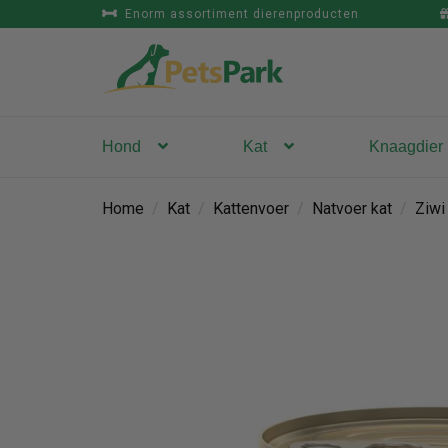
Enorm assortiment dierenproducten
Hond
Kat
Knaagdier
Home
/
Kat
/
Kattenvoer
/
Natvoer kat
/
Ziwi