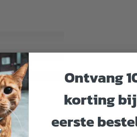
Ontvang 1
korting bij
eerste beste
n Mussel
r verwerking