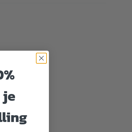
0%
 je
lling