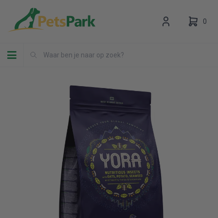
0
Toggle navigation
Uw winkelwagen is leeg.
Vul hem met producten.