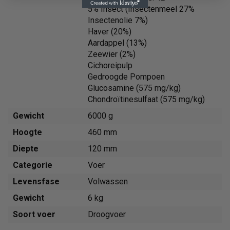
5% Insect (Insectenmeel 27%
Insectenolie 7%)
Haver (20%)
Aardappel (13%)
Zeewier (2%)
Cichoreipulp
Gedroogde Pompoen
Glucosamine (575 mg/kg)
Chondroïtinesulfaat (575 mg/kg)
Gewicht
6000 g
Hoogte
460 mm
Diepte
120 mm
Categorie
Voer
Levensfase
Volwassen
Gewicht
6 kg
Soort voer
Droogvoer