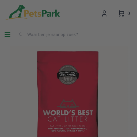
0
Toggle navigation
Uw winkelwagen is leeg.
Vul hem met producten.