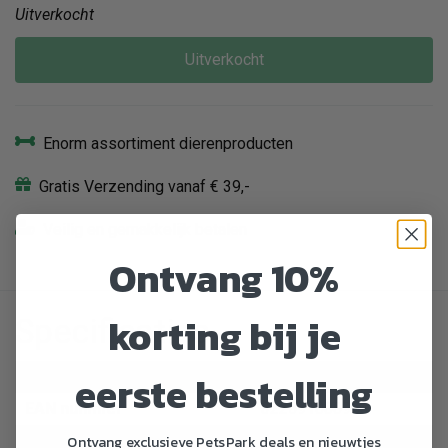
Uitverkocht
Uitverkocht
Enorm assortiment dierenproducten
Gratis Verzending vanaf € 39,-
Veilig en gemakkelijk betalen
Ontvang 10%
korting bij je
Specificaties
eerste bestelling
Artikelnummer
451030
EAN nummer
322591000963
Ontvang exclusieve PetsPark deals en nieuwtjes
Dier
Kat