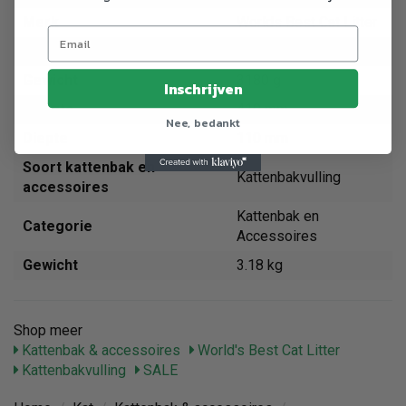
Merk
Worlds Best Cat Litter
Breedte
200 mm
Gewicht
3180 g
Inschrijven
Hoogte
410 mm
Nee, bedankt
Diepte
110 mm
Soort kattenbak en
Kattenbakvulling
accessoires
Kattenbak en
Categorie
Accessoires
Gewicht
3.18 kg
Shop meer
Kattenbak & accessoires
World's Best Cat Litter
Kattenbakvulling
SALE