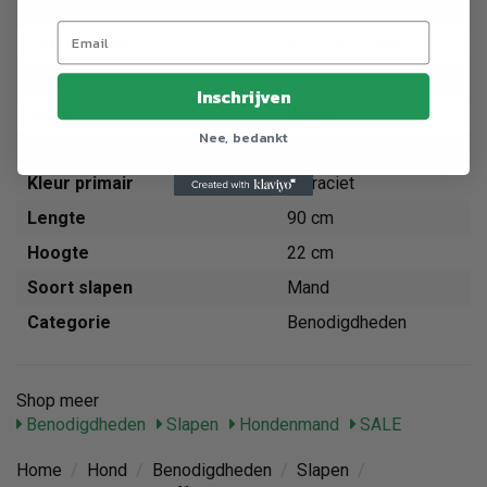
Artikelnummer
753867
EAN nummer
8717237114067
Dier
Hond
Inschrijven
Merk
Wooff
Nee, bedankt
Soort benodigdheden
Slapen
Kleur primair
Antraciet
Lengte
90 cm
Hoogte
22 cm
Soort slapen
Mand
Categorie
Benodigdheden
Shop meer
Benodigdheden
Slapen
Hondenmand
SALE
Home
/
Hond
/
Benodigdheden
/
Slapen
/