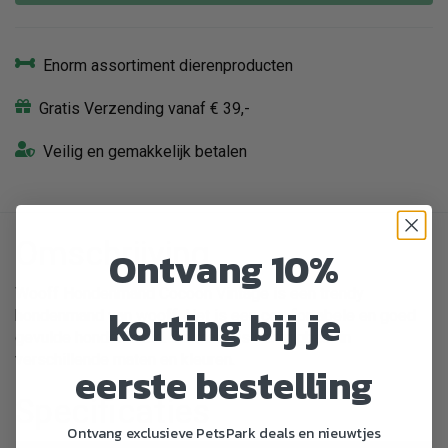
Enorm assortiment dierenproducten
Gratis Verzending vanaf € 39,-
Veilig en gemakkelijk betalen
Omschrijving
Ontvang 10%
Wooff Hondenmand Cocoon Vintage is een trendy
korting bij je
hondenmand van wooff. Het is een comfortabele en goed
gevulde hondenmand. De mand is verkrijgbaar in
verschillende maten en kleuren.
eerste bestelling
Specificaties
Ontvang exclusieve PetsPark deals en nieuwtjes