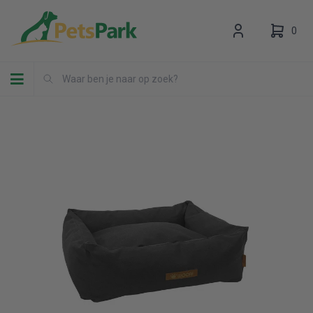
0
Toggle navigation
Uw winkelwagen is leeg.
Vul hem met producten.