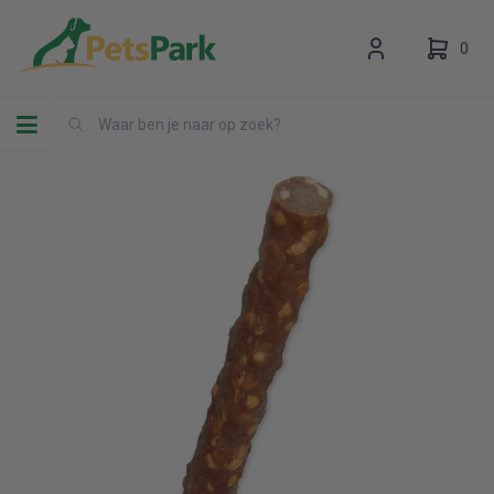
0
Toggle navigation
Uw winkelwagen is leeg.
Vul hem met producten.