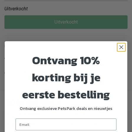
Uitverkocht
Uitverkocht
Enorm assortiment dierenproducten
Ontvang 10%
Gratis Verzending vanaf € 39,-
korting bij je
Veilig en gemakkelijk betalen
eerste bestelling
Specificaties
Ontvang exclusieve PetsPark deals en nieuwtjes
Artikelnummer
767113
EAN nummer
8718627752425