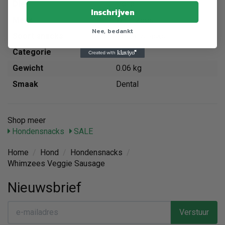
Dier
Hond
Inschrijven
Merk
Whimzees
Nee, bedankt
Soort snacks
Dental snacks
Categorie
Snacks
Gewicht
0.06 kg
Smaak
Dental
Shop meer
Hondensnacks
SALE
Home
/
Hond
/
Hondensnacks
/
Whimzees Veggie Sausage
Nieuwsbrief
Verstuur