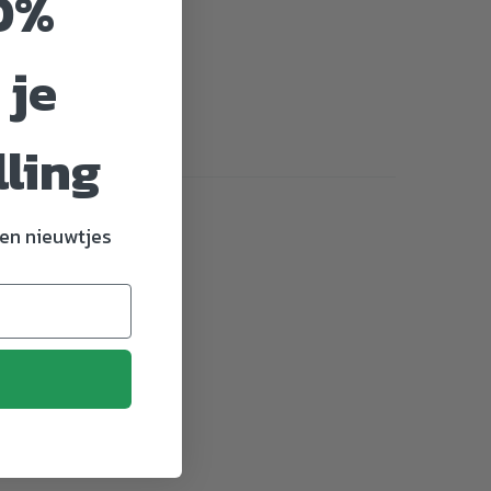
0%
 je
lling
en nieuwtjes