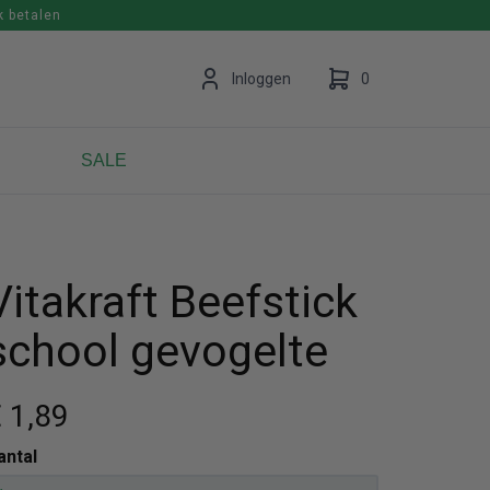
k betalen
en
Inloggen
0
SALE
Uw winkelwagen is leeg.
Vul hem met producten.
Vitakraft Beefstick
school gevogelte
 1
,89
antal