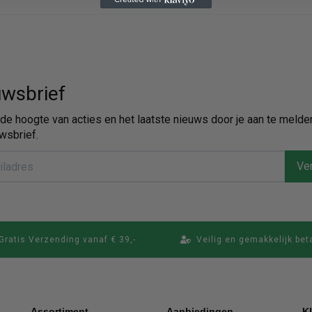
wsbrief
p de hoogte van acties en het laatste nieuws door je aan te melde
wsbrief.
Ver
Gratis Verzending vanaf € 39,-
Veilig en gemakkelijk bet
Assortiment
Aanbiedingen
K