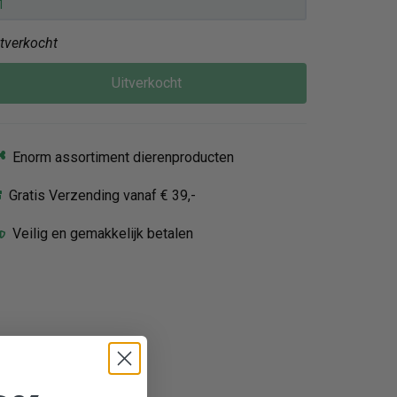
itverkocht
Uitverkocht
Enorm assortiment dierenproducten
Gratis Verzending vanaf € 39,-
Veilig en gemakkelijk betalen