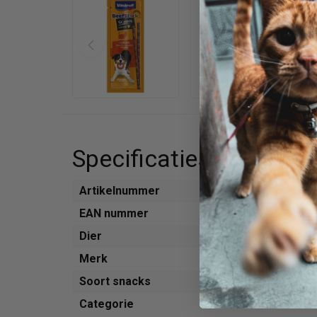
Specificaties
Artikelnummer
729616
EAN nummer
400823
Dier
Hond
Merk
Vitakraft
Soort snacks
Snoepje
Categorie
Snacks