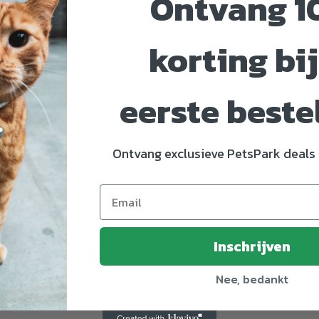
Ontvang 1
korting bij
eerste beste
Ontvang exclusieve PetsPark deals 
9234162
Inschrijven
Nee, bedankt
s