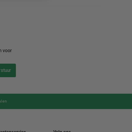
n voor
stuur
alen
lantenservice
Volg ons