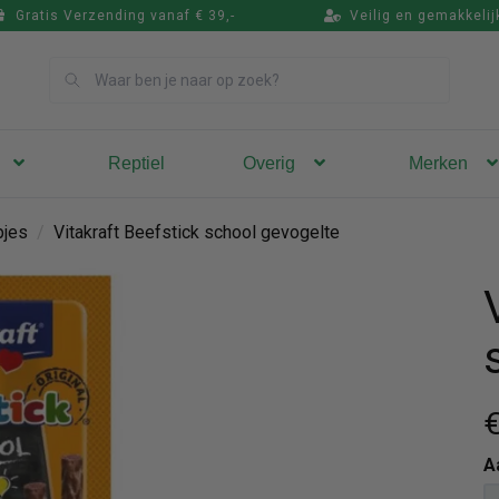
Gratis Verzending vanaf € 39,-
Veilig en gemakkelij
Zoek
Reptiel
Overig
Merken
jes
/
Vitakraft Beefstick school gevogelte
€
A