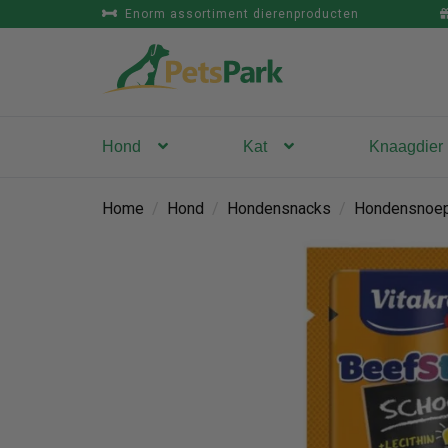
Enorm assortiment dierenproducten
Hond
Kat
Knaagdier
Home
/
Hond
/
Hondensnacks
/
Hondensnoep