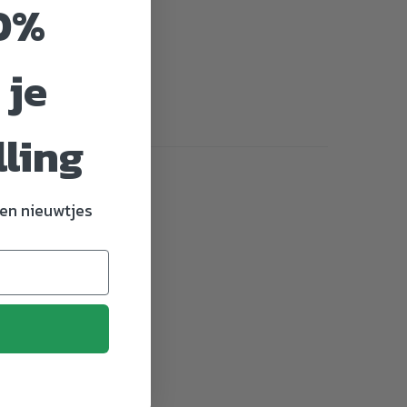
0%
 je
lling
en nieuwtjes