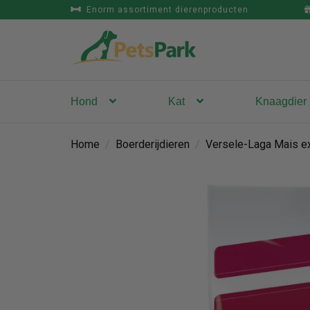
Enorm assortiment dierenproducten
Hond
Kat
Knaagdier
Home
/
Boerderijdieren
/
Versele-Laga Mais ex