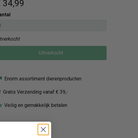
 34
,99
antal
itverkocht
Uitverkocht
Enorm assortiment dierenproducten
Gratis Verzending vanaf € 39,-
Veilig en gemakkelijk betalen