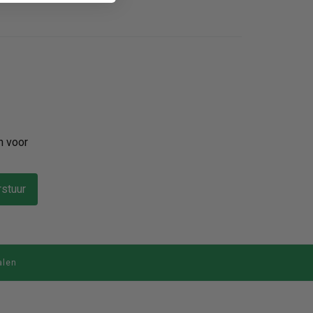
n voor
stuur
alen