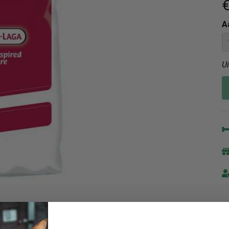
€
A
U