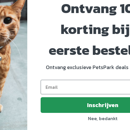
Ontvang 1
korting bij
eerste beste
Ontvang exclusieve PetsPark deals 
0997550
jdier
Inschrijven
-Laga
Nee, bedankt