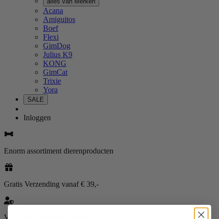
alles van Merken
Acana
Amiguitos
Boef
Flexi
GimDog
Julius K9
KONG
GimCat
Trixie
Yora
SALE
Inloggen
Enorm assortiment dierenproducten
Gratis Verzending vanaf € 39,-
Veilig en gemakkelijk betalen