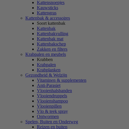
Kattensnoepjes
Kauwsticks
Kattengras
Kattenbak & accessoires
Soort kattenbak
Kattenbak
Kattenbakvulling
Kattenbak mat
Kattenbakschep
Zakken en filters
Krabpalen en meubels
Krabben
Krabpalen
Krabplanken
Gezondheid & Welzijn
Vitaminen & supplementen
Anti-Parasiet
Vlooienhalsbanden
Vlooiendruppels
Vlooienshampoo
Vlooienpillen
Vlo & teek spray
Ontwormen
Spelen, Buiten en Onderweg
Reizen en buiten