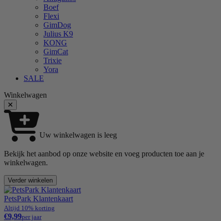
Boef
Flexi
GimDog
Julius K9
KONG
GimCat
Trixie
Yora
SALE
Winkelwagen
Uw winkelwagen is leeg
Bekijk het aanbod op onze website en voeg producten toe aan je
winkelwagen.
Verder winkelen
PetsPark Klantenkaart
Altijd 10% korting
€9,99
per jaar