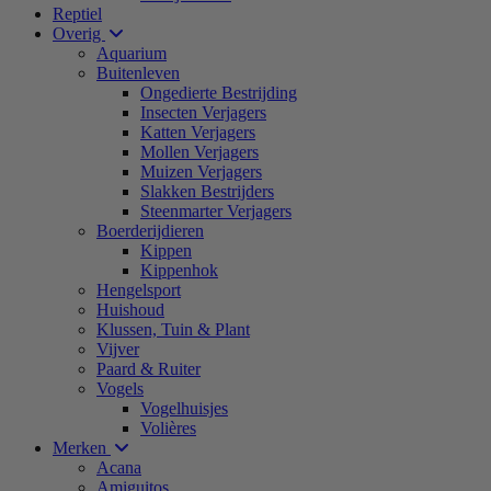
Reptiel
Overig
Aquarium
Buitenleven
Ongedierte Bestrijding
Insecten Verjagers
Katten Verjagers
Mollen Verjagers
Muizen Verjagers
Slakken Bestrijders
Steenmarter Verjagers
Boerderijdieren
Kippen
Kippenhok
Hengelsport
Huishoud
Klussen, Tuin & Plant
Vijver
Paard & Ruiter
Vogels
Vogelhuisjes
Volières
Merken
Acana
Amiguitos