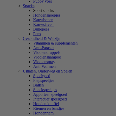
Puppy voer
Snacks
Soort snacks
Hondensnoepjes
Kauwbotten
Kauwstaven
Bullepees
Pens
Gezondheid & Welzijn
Vitaminen & supplementen
Anti-Parasiet
Vlooiendruppels
Vlooienshampoo
Vlooienspray
Anti-Wormen
Uitlaten, Onderweg en Spelen
Speelgoed
Piepspeeltjes
Ballen
Snackspeeltjes
Apporteer speelgoed
Interactief speelgoed
Honden knuffel
Riemen en bandjes
Hondenriem