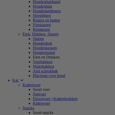
Hondenhalsband
Hondentuig
Hondenkettingen
Sleeplijnen
Reizen en buiten
Fietskarren
Reistassen
Eten, Drinken, Slapen
Slapen
Hondenhok
Hondenkussen
Hondenmand
Eten en Drinken
Voerbakken
Waterbakken
Anti schrokbak
Placemat voor hond
Kat
Kattenvoer
Soort voer
Natvoer
Droogvoer | Kattenbrokken
Kittenvoer
Snacks
Soort snacks