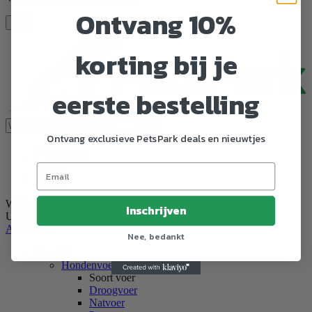
Ontvang 10%
Toggle navigation
korting bij je
eerste bestelling
Zoeken
Ontvang exclusieve PetsPark deals en nieuwtjes
Inloggen
0
Winkelwagen
Inschrijven
Uw winkelwagen is leeg.
Vul hem met producten.
Afrekenen
Nee, bedankt
Hond
Hondenvoer
Soort voer
Droogvoer
Natvoer