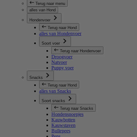
Terug naar menu
alles van Hond
Hondenvoer
Terug naar Hond
alles van Hondenvoer
Soort voer
Terug naar Hondenvoer
Droogvoer
Natvoer
Puppy voer
Snacks
Terug naar Hond
alles van Snacks
Soort snacks
Terug naar Snacks
Hondensnoepjes
Kauwbotten
Kauwstaven
Bullepees
Pens