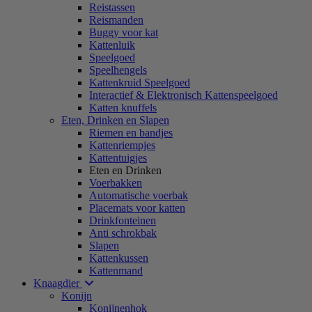
Reistassen
Reismanden
Buggy voor kat
Kattenluik
Speelgoed
Speelhengels
Kattenkruid Speelgoed
Interactief & Elektronisch Kattenspeelgoed
Katten knuffels
Eten, Drinken en Slapen
Riemen en bandjes
Kattenriempjes
Kattentuigjes
Eten en Drinken
Voerbakken
Automatische voerbak
Placemats voor katten
Drinkfonteinen
Anti schrokbak
Slapen
Kattenkussen
Kattenmand
Knaagdier
Konijn
Konijnenhok