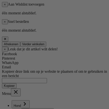
Aan Wishlist toevoegen
×
één moment alstublief.
Snel bestellen
×
één moment alstublief.
Afrekenen
Verder winkelen
Leuk dat je dit artikel wilt delen!
×
Facebook
Pinterest
WhatsApp
Email
Kopieer deze link om op je website te plaatsen of om te gebruiken in
een bericht
Kopieer
Menu
Hond