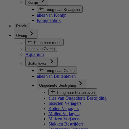
Konijn
Terug naar Knaagdier
alles van Konijn
Konijnenhok
Reptiel
Overig
Terug naar menu
alles van Overig
Aquarium
Buitenleven
Terug naar Overig
alles van Buitenleven
Ongedierte Bestrijding
Terug naar Buitenleven
alles van Ongedierte Bestrijding
Insecten Verjagers
Katten Verjagers
Mollen Verjagers
Muizen Verjagers
Slakken Bestrijders