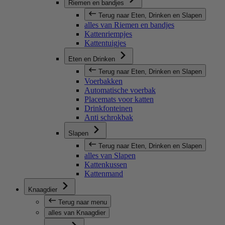
Riemen en bandjes
Terug naar Eten, Drinken en Slapen
alles van Riemen en bandjes
Kattenriempjes
Kattentuigjes
Eten en Drinken
Terug naar Eten, Drinken en Slapen
Voerbakken
Automatische voerbak
Placemats voor katten
Drinkfonteinen
Anti schrokbak
Slapen
Terug naar Eten, Drinken en Slapen
alles van Slapen
Kattenkussen
Kattenmand
Knaagdier
Terug naar menu
alles van Knaagdier