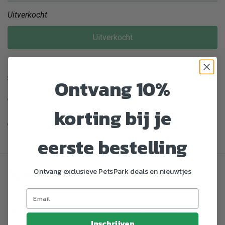
Uitverkocht
Uitverkocht
Enorm assortiment dierenproducten
Ontvang 10%
Gratis Verzending vanaf € 39,-
korting bij je
Veilig en gemakkelijk betalen
eerste bestelling
Specificaties
Ontvang exclusieve PetsPark deals en nieuwtjes
Artikelnummer
769920
EAN nummer
8714162022733
Inschrijven