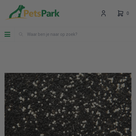
0
Toggle navigation
Uw winkelwagen is leeg.
Vul hem met producten.