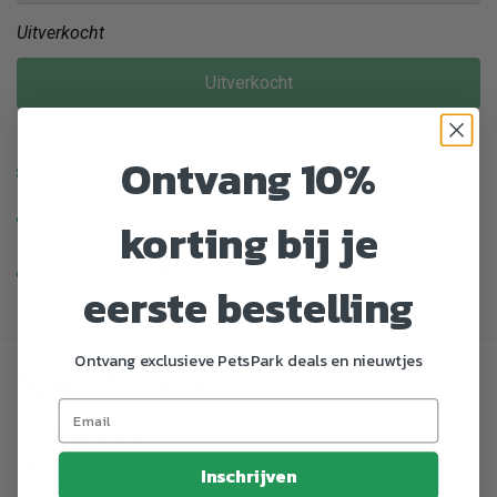
Uitverkocht
Uitverkocht
Ontvang 10%
Enorm assortiment dierenproducten
korting bij je
Gratis Verzending vanaf € 39,-
Veilig en gemakkelijk betalen
eerste bestelling
Ontvang exclusieve PetsPark deals en nieuwtjes
Specificaties
Artikelnummer
765242
EAN nummer
8714162002056
Inschrijven