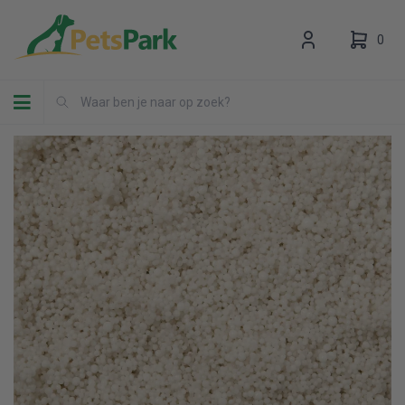
0
Toggle navigation
Uw winkelwagen is leeg.
Vul hem met producten.