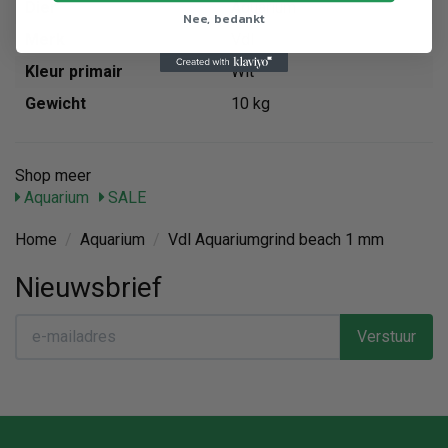
Dier
Aquarium
Nee, bedankt
Merk
Vdl
Kleur primair
Wit
Gewicht
10 kg
Shop meer
Aquarium
SALE
Home
/
Aquarium
/
Vdl Aquariumgrind beach 1 mm
Nieuwsbrief
Verstuur