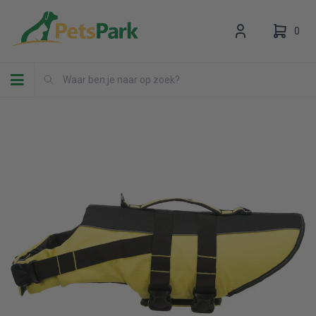
0
Toggle navigation
Uw winkelwagen is leeg.
Vul hem met producten.