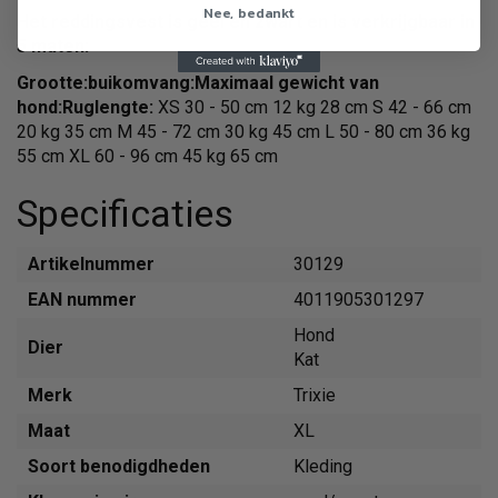
Nee, bedankt
Het reddingsvest is geel en zwart en is verkrijgbaar in
5 maten:
Grootte:
buikomvang:
Maximaal gewicht van
hond:
Ruglengte:
XS 30 - 50 cm 12 kg 28 cm S 42 - 66 cm
20 kg 35 cm M 45 - 72 cm 30 kg 45 cm L 50 - 80 cm 36 kg
55 cm XL 60 - 96 cm 45 kg 65 cm
Specificaties
Artikelnummer
30129
EAN nummer
4011905301297
Hond
Dier
Kat
Merk
Trixie
Maat
XL
Soort benodigdheden
Kleding