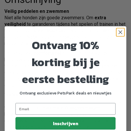
Veilig peddelen en zwemmen
Niet alle honden zijn goede zwemmers. Om
extra
veiligheid
te garanderen tijdens het spelen of trainen in het
water of tijdens
een boottocht
, kunt u Trixie's Zwemvest
gebruiken.
Note:
het vest is
niet
geschikt voor kortbenige
Ontvang 10%
rassen, zoals teckels.
Het vest past
comfortabel
om uw hond dankzij de
korting bij je
klittenbandsluitingen en nylon klikbanden (traploos
verstelbaar). Voor extra zichtbaarheid heeft het vest een
opvallende kleur met reflecterende strepen. Het vest heeft
eerste bestelling
2 D-ringen om een riem aan te bevestigen en een handvat
om uw hond op te tillen.
Ontvang exclusieve PetsPark deals en nieuwtjes
Welke maat?
Bij het kiezen van de juiste maat is het belangrijk rekening
te houden met het
maximale draagvermogen
. Dit is
belangrijker dan de ruglengte. Daarnaast is het belangrijk
dat het vest niet over de staartbasis valt, omdat uw hond
Inschrijven
zijn staart gebruikt om te sturen in het water.