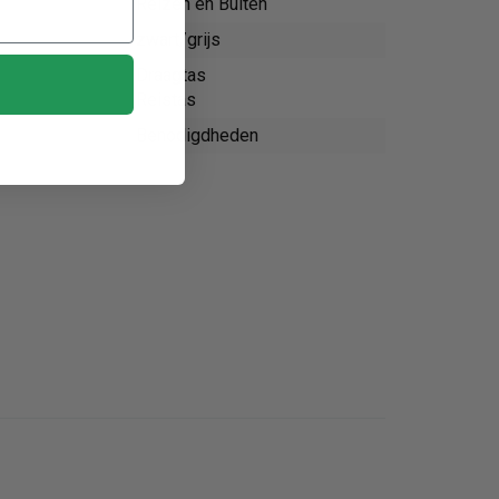
Reizen en Buiten
zwart/grijs
Draagtas
Reistas
Benodigdheden