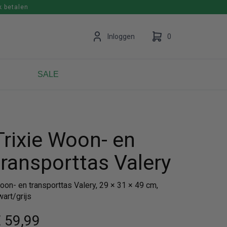
k betalen
en
Inloggen
0
SALE
Uw winkelwagen is leeg.
Vul hem met producten.
Trixie Woon- en
transporttas Valery
oon- en transporttas Valery, 29 × 31 × 49 cm,
art/grijs
 59
,99