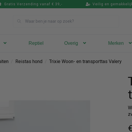
Gratis Verzending vanaf € 39,-
Veilig en gemakkelij
Zoek
Reptiel
Overig
Merken
iten
/
Reistas hond
/
Trixie Woon- en transporttas Valery
W
zw
€