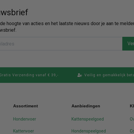
wsbrief
p de hoogte van acties en het laatste nieuws door je aan te melde
wsbrief.
Ver
Gratis Verzending vanaf € 39,-
Veilig en gemakkelijk bet
Assortiment
Aanbiedingen
K
Hondenvoer
Kattenspeelgoed
Ov
Kattenvoer
Hondenspeelgoed
C