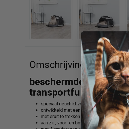
Omschrijving
beschermde terugtrek
transportfunctie
speciaal geschikt voor katten
ontwikkeld met een op katten gespecialisee
met eruit te trekken vormstabiele binnenma
aan zij-, voor- en bovenkant te openen