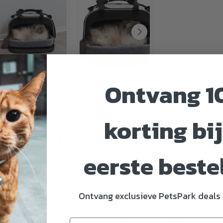
Ontvang 1
Specificaties
korting bij
Artikelnummer
plek met
EAN nummer
eerste beste
Dier
rde dierenarts
Merk
Ontvang exclusieve PetsPark deals 
nd (pluche)
Maat