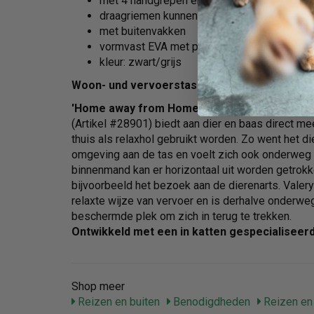
met 4 handgrepen en schouderriem
draagriemen kunnen bij niet gebruiken opg
met buitenvakken
vormvast EVA met polyester
kleur: zwart/grijs
Woon- und vervoerstas Valery
'Home away from Home'
– onze nieuwe woon- 
(Artikel #28901) biedt aan dier en baas direct m
thuis als relaxhol gebruikt worden. Zo went het d
omgeving aan de tas en voelt zich ook onderweg 
binnenmand kan er horizontaal uit worden getrokk
bijvoorbeeld het bezoek aan de dierenarts. Valery
relaxte wijze van vervoer en is derhalve onderwe
beschermde plek om zich in terug te trekken.
Ontwikkeld met een in katten gespecialiseerd
Shop meer
Reizen en buiten
Benodigdheden
Reizen en 