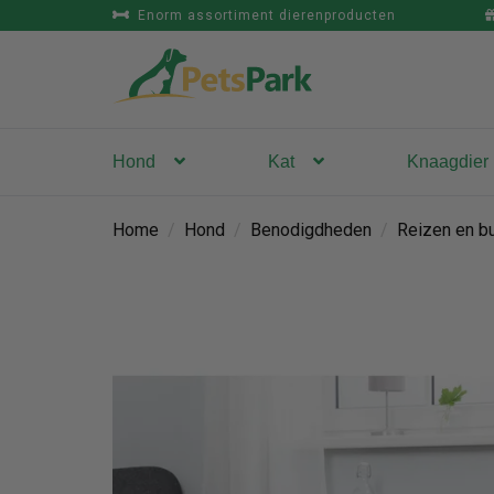
Enorm assortiment dierenproducten
Hond
Kat
Knaagdier
Home
/
Hond
/
Benodigdheden
/
Reizen en bu