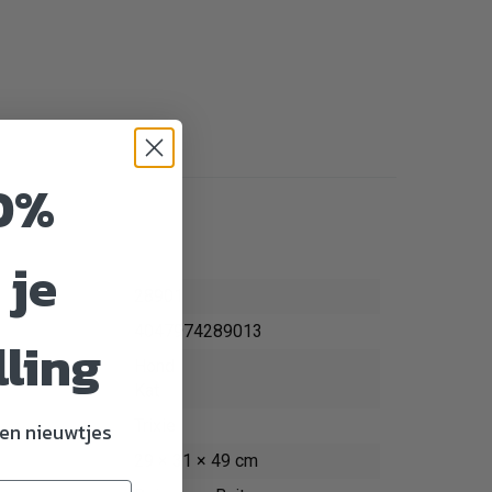
0%
 je
28901
4047974289013
lling
Hond
Kat
Trixie
en nieuwtjes
29 × 31 × 49 cm