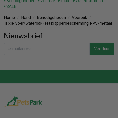
Benodigdheden
Voerbak
Trixie
Waterbak hond
SALE
Home
/
Hond
/
Benodigdheden
/
Voerbak
/
Trixie Voer/waterbak-set klapperbescherming RVS/metaal
Nieuwsbrief
Verstuur