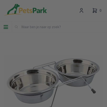
0
Toggle navigation
Uw winkelwagen is leeg.
Vul hem met producten.