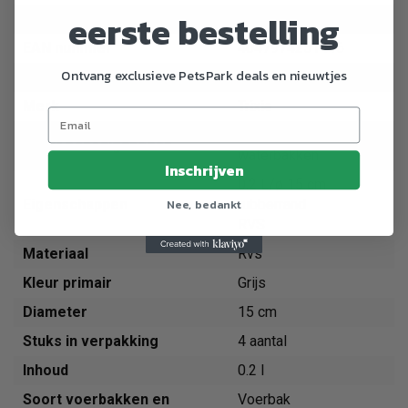
eerste bestelling
Artikelnummer
25141
EAN nummer
4047974251416
Ontvang exclusieve PetsPark deals en nieuwtjes
Dier
Kat
Merk
Trixie
Voerbakken en
Soort benodigdheden
waterbakken
Inschrijven
0.2 L/ø 15 cm
Nee, bedankt
Eigenschappen
rubberrand
RVS
Materiaal
Rvs
Kleur primair
Grijs
Diameter
15 cm
Stuks in verpakking
4 aantal
Inhoud
0.2 l
Soort voerbakken en
Voerbak