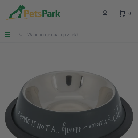
0
Toggle navigation
Uw winkelwagen is leeg.
Vul hem met producten.