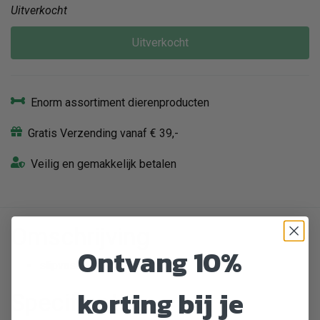
Uitverkocht
Uitverkocht
Enorm assortiment dierenproducten
Gratis Verzending vanaf € 39,-
Veilig en gemakkelijk betalen
Omschrijving
Ontvang 10%
slipvast door rubberen ring
korting bij je
Specificaties