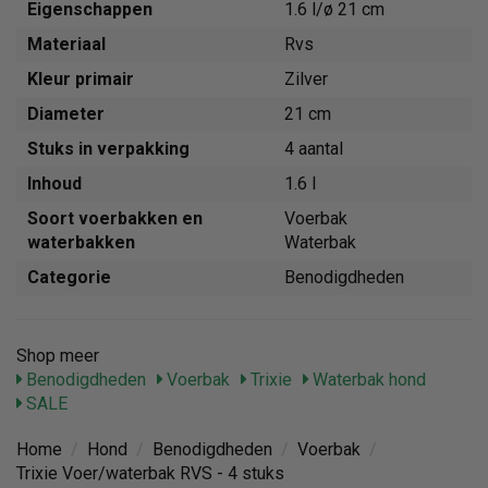
Eigenschappen
1.6 l/ø 21 cm
Materiaal
Rvs
Kleur primair
Zilver
Diameter
21 cm
Stuks in verpakking
4 aantal
Inhoud
1.6 l
Soort voerbakken en
Voerbak
waterbakken
Waterbak
Categorie
Benodigdheden
Shop meer
Benodigdheden
Voerbak
Trixie
Waterbak hond
SALE
Home
/
Hond
/
Benodigdheden
/
Voerbak
/
Trixie Voer/waterbak RVS - 4 stuks