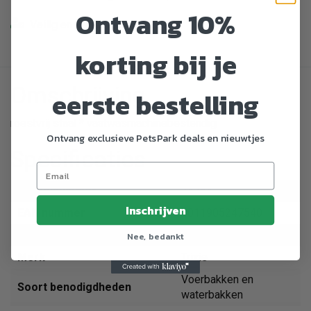
Ontvang 10%
Veilig en gemakkelijk betalen
korting bij je
Omschrijving
eerste bestelling
roestvrij staal * vaatwasmachinebestendig
Ontvang exclusieve PetsPark deals en nieuwtjes
Specificaties
Artikelnummer
24754
Inschrijven
EAN nummer
4011905247540
Dier
Hond
Nee, bedankt
Merk
Trixie
Voerbakken en
Soort benodigdheden
waterbakken