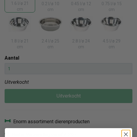
1.6 l/ø 21
0.2 l/ø 10
0.45 l/ø 12
0.75 l/ø 15
cm
cm
cm
cm
1.8 l/ø 21
2.4 l/ø 25
2.8 l/ø 24
4.5 l/ø 29
cm
cm
cm
cm
Aantal
Uitverkocht
Uitverkocht
Enorm assortiment dierenproducten
Gratis Verzending vanaf € 39,-