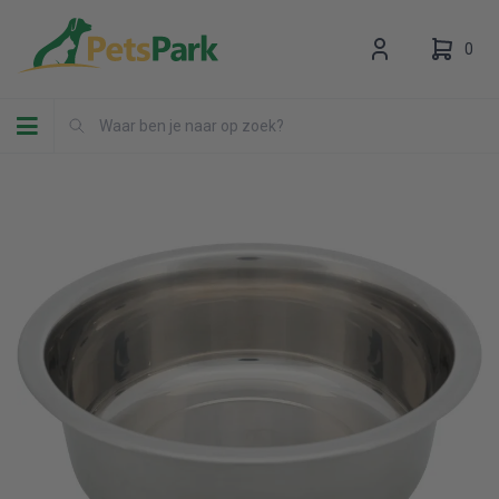
0
Toggle navigation
Uw winkelwagen is leeg.
Vul hem met producten.