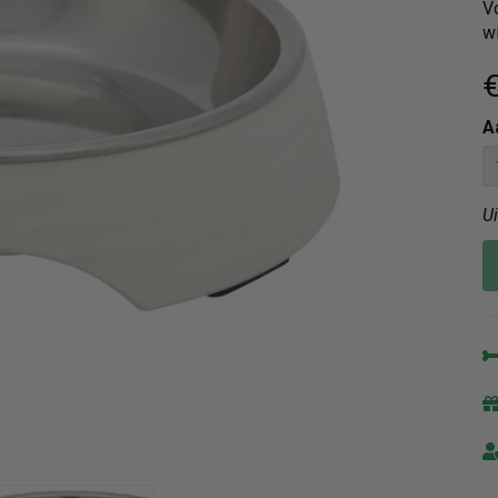
V
wi
€
A
U