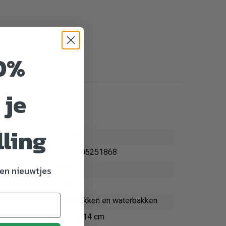
0%
 je
lling
25186
4011905251868
Kat
en nieuwtjes
Trixie
Voerbakken en waterbakken
0.2 l/ø 14 cm