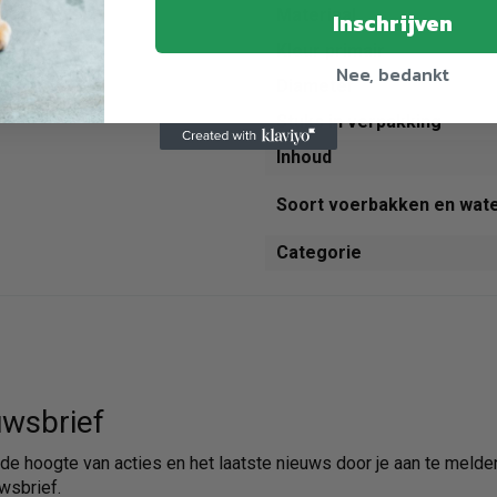
Materiaal
Inschrijven
Kleur primair
Nee, bedankt
Diameter
Stuks in verpakking
Inhoud
Soort voerbakken en wat
Categorie
wsbrief
p de hoogte van acties en het laatste nieuws door je aan te melde
wsbrief.