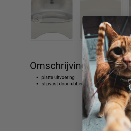
Omschrijving
platte uitvoering
slipvast door rubberen voetjes