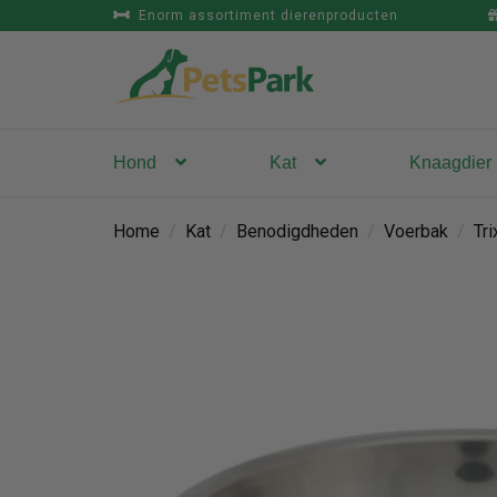
Enorm assortiment dierenproducten
Hond
Kat
Knaagdier
Home
/
Kat
/
Benodigdheden
/
Voerbak
/
Tr