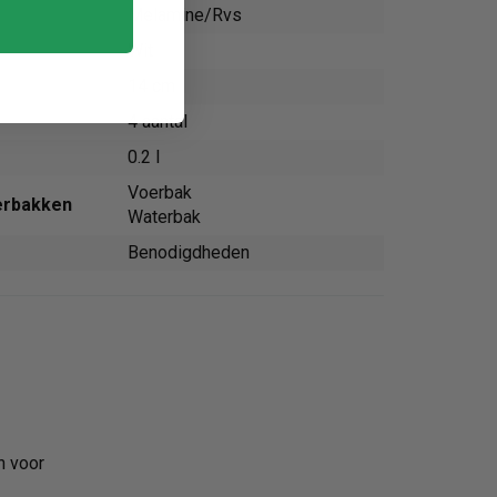
Melamine/Rvs
Wit
14 cm
4 aantal
0.2 l
Voerbak
erbakken
Waterbak
Benodigdheden
n voor