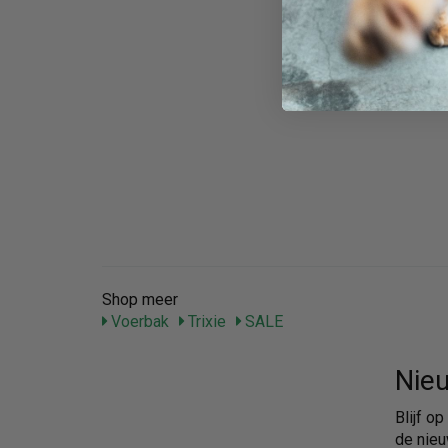
Shop meer
Voerbak
Trixie
SALE
Nieu
Blijf o
de nieu