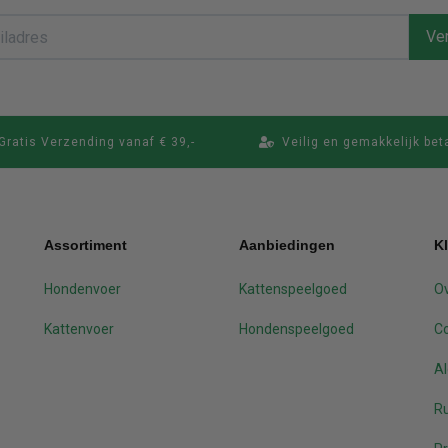
Ver
Gratis Verzending vanaf € 39,-
Veilig en gemakkelijk bet
Assortiment
Aanbiedingen
K
Hondenvoer
Kattenspeelgoed
Ov
Kattenvoer
Hondenspeelgoed
C
A
Ru