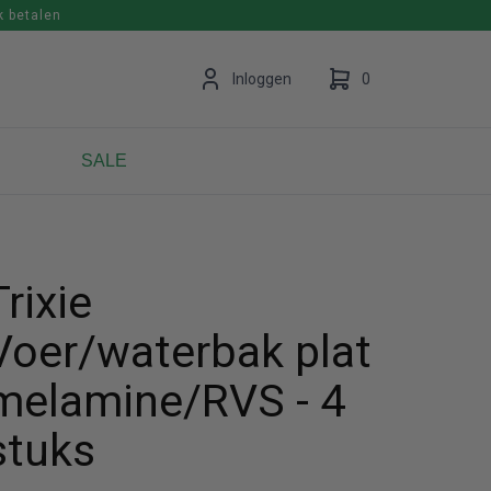
k betalen
en
Inloggen
0
SALE
Uw winkelwagen is leeg.
Vul hem met producten.
Trixie
Voer/waterbak plat
melamine/RVS - 4
stuks