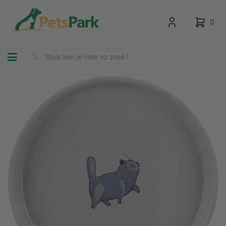
0
Toggle navigation
Uw winkelwagen is leeg.
Vul hem met producten.