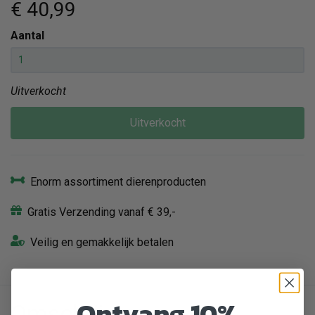
€ 40
,99
Aantal
Uitverkocht
Uitverkocht
Enorm assortiment dierenproducten
Gratis Verzending vanaf € 39,-
Veilig en gemakkelijk betalen
Ontvang 10%
Omschrijving