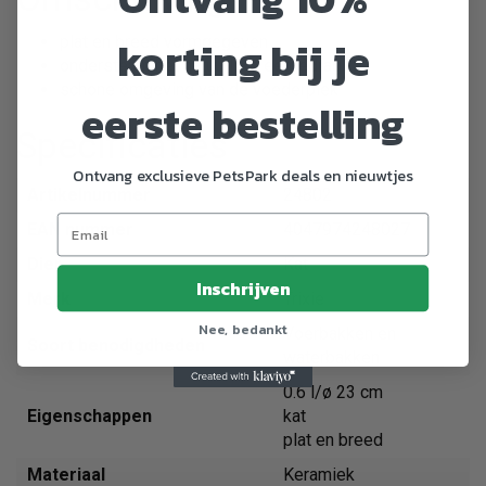
korting bij je
plat en breed vormgegeven
ondersteunt het natuurlijke eetgedrag
schone omgeving van de voederplek
eerste bestelling
Specificaties
Ontvang exclusieve PetsPark deals en nieuwtjes
Artikelnummer
24802
EAN nummer
4047974248027
Dier
Kat
Inschrijven
Merk
Trixie
Nee, bedankt
Voerbakken en
Soort benodigdheden
waterbakken
0.6 l/ø 23 cm
Eigenschappen
kat
plat en breed
Materiaal
Keramiek