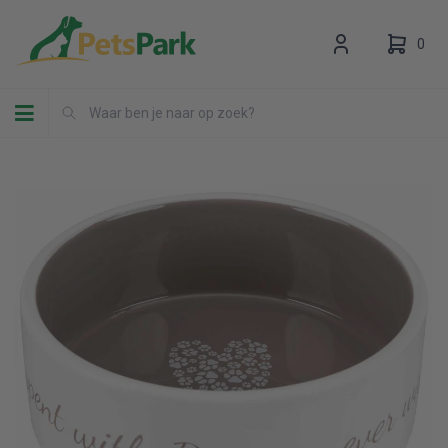
0
Toggle navigation
Uw winkelwagen is leeg.
Vul hem met producten.