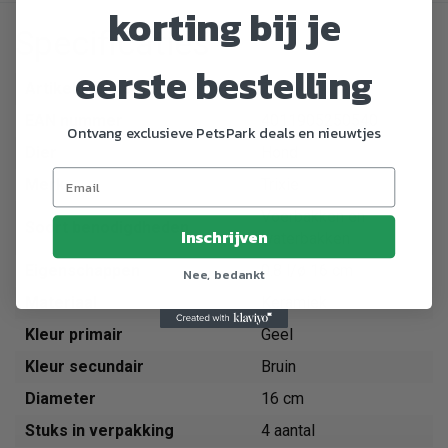
korting bij je
Specificaties
eerste bestelling
Artikelnummer
25054
EAN nummer
4011905250540
Ontvang exclusieve PetsPark deals en nieuwtjes
Dier
Hond
Merk
Trixie
Voerbakken en
Soort benodigdheden
Inschrijven
waterbakken
Eigenschappen
0.8 l/ø 16 cm
Nee, bedankt
Materiaal
Keramiek
Kleur primair
Geel
Kleur secundair
Bruin
Diameter
16 cm
Stuks in verpakking
4 aantal