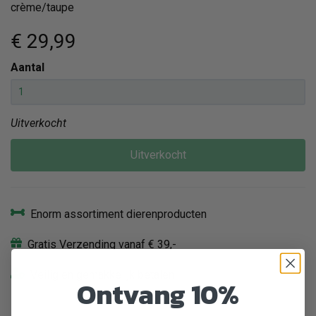
crème/taupe
€ 29
,99
Aantal
Uitverkocht
Uitverkocht
Enorm assortiment dierenproducten
Gratis Verzending vanaf € 39,-
Veilig en gemakkelijk betalen
Ontvang 10%