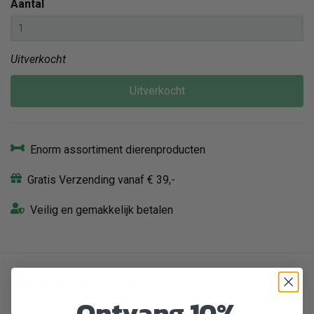
Aantal
Uitverkocht
Uitverkocht
Enorm assortiment dierenproducten
Gratis Verzending vanaf € 39,-
Veilig en gemakkelijk betalen
Omschrijving
Ontvang 10%
Voorkomt schrokken tijdens de maaltijd