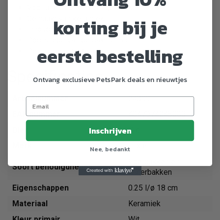
Voor alle soorten voer geschikt
korting bij je
Gemaakt van keramiek
Inhoud van de bak is 0,25 l
Doorsnede van de bak is 18 cm
eerste bestelling
De kleur van deze anti-schrokbak is wit
Specificaties
Ontvang exclusieve PetsPark deals en nieuwtjes
Artikelnummer
24800
EAN nummer
4047974248003
Inschrijven
Dier
Kat
Merk
Trixie
Nee, bedankt
Voerbakken en
Soort benodigdheden
waterbakken
Eigenschappen
0.25 l/ø 18 cm
Materiaal
Keramiek
Kleur primair
Wit