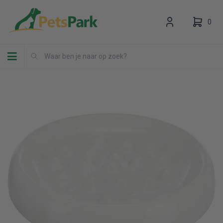
0
Toggle navigation
Uw winkelwagen is leeg.
Vul hem met producten.