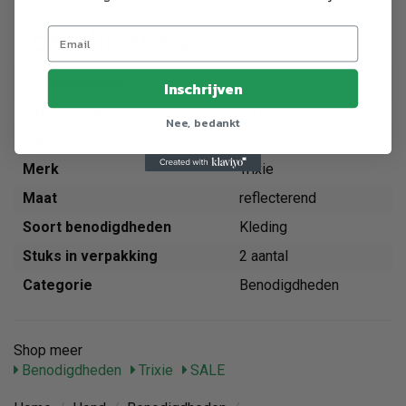
Specificaties
Artikelnummer
30081
Inschrijven
EAN nummer
4011905300818
Nee, bedankt
Dier
Hond
Merk
Trixie
Maat
reflecterend
Soort benodigdheden
Kleding
Stuks in verpakking
2 aantal
Categorie
Benodigdheden
Shop meer
Benodigdheden
Trixie
SALE