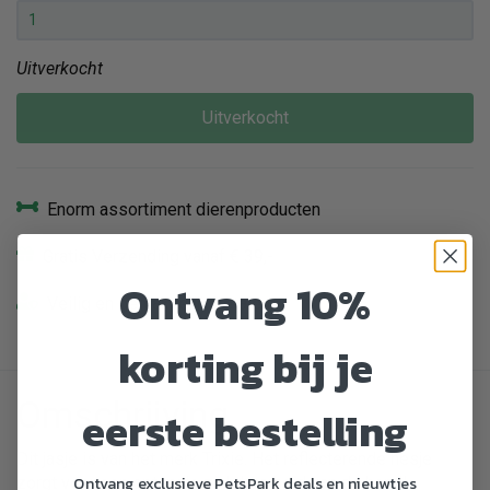
Uitverkocht
Uitverkocht
Enorm assortiment dierenproducten
Gratis Verzending vanaf € 39,-
Ontvang 10%
Veilig en gemakkelijk betalen
korting bij je
Omschrijving
eerste bestelling
Dit jasje is van het merk Trixie. Het reflecterende hesje
Ontvang exclusieve PetsPark deals en nieuwtjes
zorgt voor een optimale zichtbaarheid van de hond!