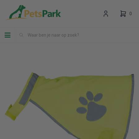
0
Toggle navigation
Uw winkelwagen is leeg.
Vul hem met producten.