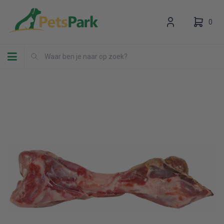
0
Toggle navigation
Uw winkelwagen is leeg.
Vul hem met producten.