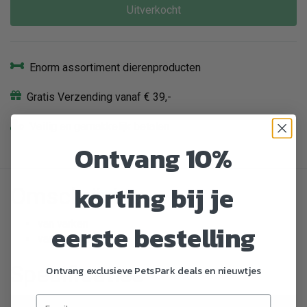
Uitverkocht
Enorm assortiment dierenproducten
Gratis Verzending vanaf € 39,-
Veilig en gemakkelijk betalen
Ontvang 10%
korting bij je
Omschrijving
van varken
eerste bestelling
vacuüm verpakt
Specificaties
Ontvang exclusieve PetsPark deals en nieuwtjes
Artikelnummer
2756