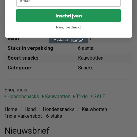
EAN nummer
4011905027562
Inschrijven
Dier
Hond
Nee, bedankt
Merk
Trixie
Maat
24 cm
Stuks in verpakking
6 aantal
Soort snacks
Kauwbotten
Categorie
Snacks
Shop meer
Hondensnacks
Kauwbotten
Trixie
SALE
Home
/
Hond
/
Hondensnacks
/
Kauwbotten
/
Trixie Varkensbot - 6 stuks
Nieuwsbrief