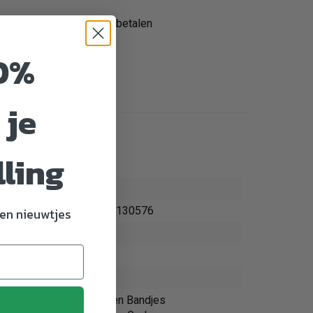
Veilig en gemakkelijk betalen
0%
 je
lling
13057
4011905130576
en nieuwtjes
Hond
Trixie
L–XL
Riemen en Bandjes