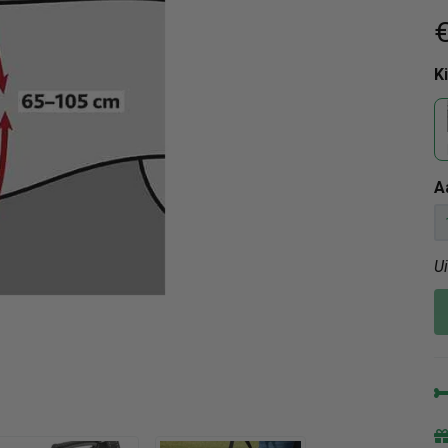
€
K
A
U