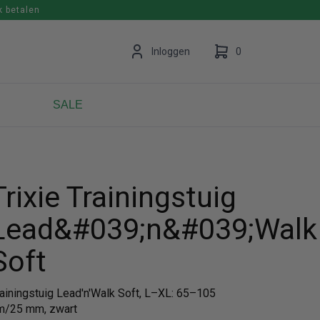
k betalen
en
Inloggen
0
SALE
Uw winkelwagen is leeg.
Vul hem met producten.
Trixie Trainingstuig
Lead&#039;n&#039;Walk
Soft
rainingstuig Lead'n'Walk Soft, L–XL: 65–105
m/25 mm, zwart