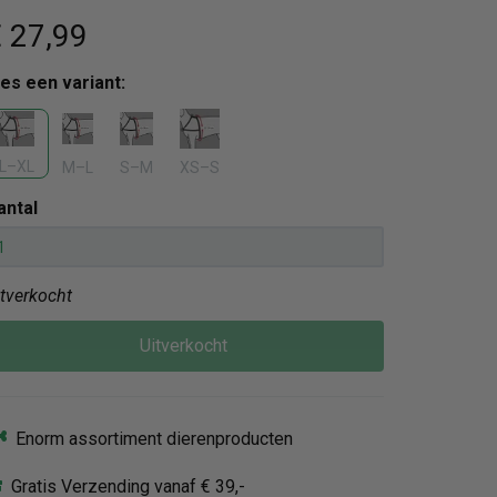
 27
,99
ies een variant:
L–XL
M–L
S–M
XS–S
antal
itverkocht
Uitverkocht
Enorm assortiment dierenproducten
Gratis Verzending vanaf € 39,-