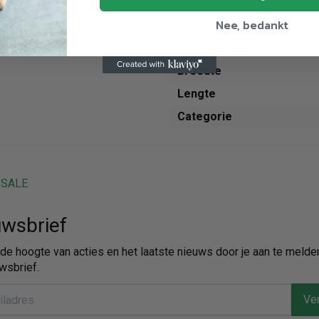
Nee, bedankt
Soort riem
Kleur primair
Breedte
Lengte
Categorie
SALE
wsbrief
p de hoogte van acties en het laatste nieuws door je aan te melde
wsbrief.
Ver