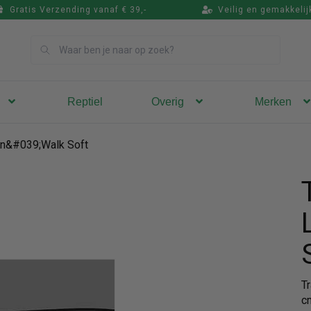
Gratis Verzending vanaf € 39,-
Veilig en gemakkelij
Zoek
Reptiel
Overig
Merken
9;n&#039;Walk Soft
T
c