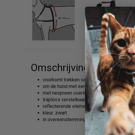
Omschrijving
voorkomt trekken van de hond
om de hond met een geringe krachtsinspann
met neopreen voering
traploos verstelbaar singelband
reflecterende elementen
kleur: zwart
in overeenstemming met het dierenwelzijn a