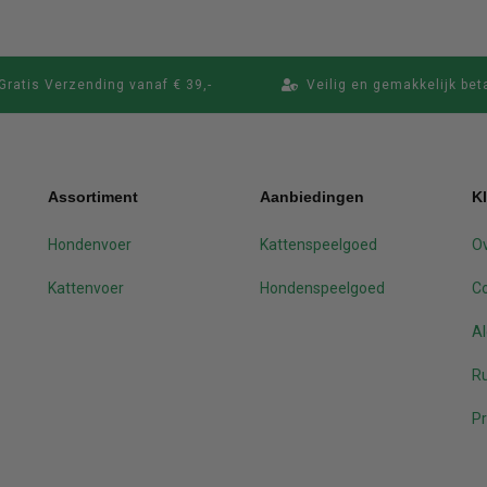
Gratis Verzending vanaf € 39,-
Veilig en gemakkelijk bet
Assortiment
Aanbiedingen
K
Hondenvoer
Kattenspeelgoed
Ov
Kattenvoer
Hondenspeelgoed
C
A
Ru
Pr