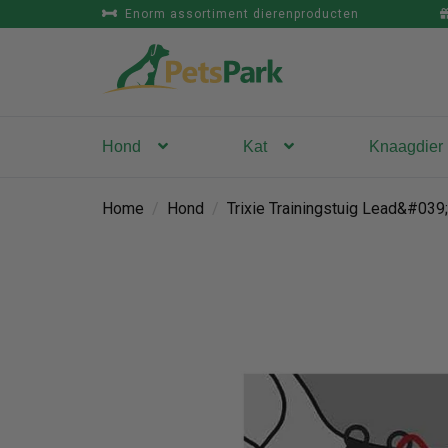
Enorm assortiment dierenproducten
Hond
Kat
Knaagdier
Home
/
Hond
/
Trixie Trainingstuig Lead&#03