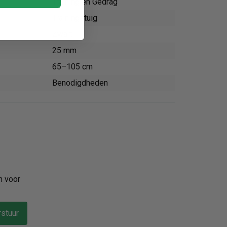
Training en Gedrag
Trainingstuig
Zwart
25 mm
65–105 cm
Benodigdheden
n voor
stuur