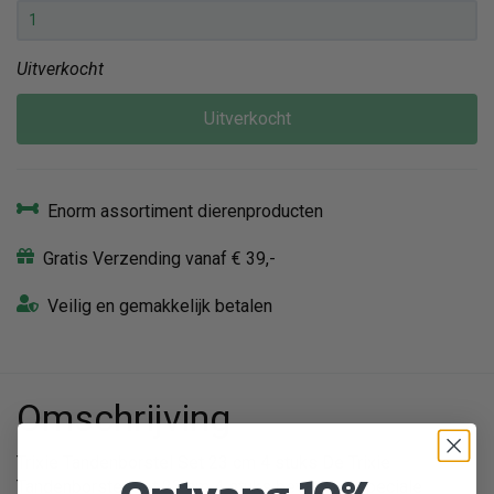
Uitverkocht
Uitverkocht
Enorm assortiment dierenproducten
Gratis Verzending vanaf € 39,-
Veilig en gemakkelijk betalen
Omschrijving
Trixie Tandenborstel Set 23 cm 4 stuks De Trixie
Tandenborstel Set 23 cm 4 stuks bevat vier speciale