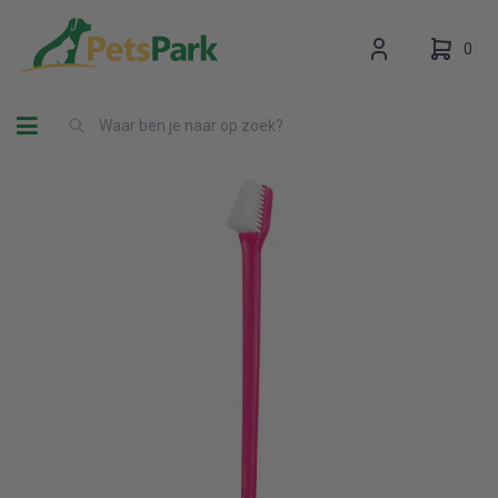
0
Toggle navigation
Uw winkelwagen is leeg.
Vul hem met producten.