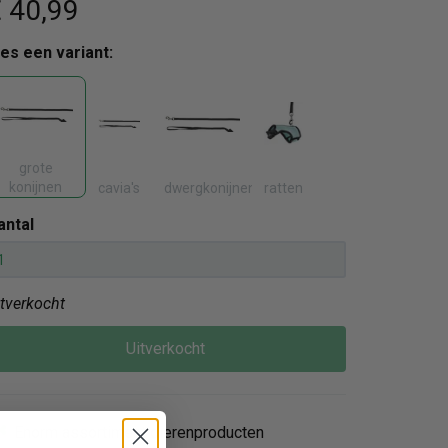
 40
,99
ies een variant:
grote
konijnen
cavia's
dwergkonijnen
ratten
antal
itverkocht
Uitverkocht
Enorm assortiment dierenproducten