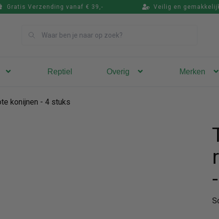
Gratis Verzending vanaf € 39,-
Veilig en gemakkelij
Zoek
Reptiel
Overig
Merken
ote konijnen - 4 stuks
S