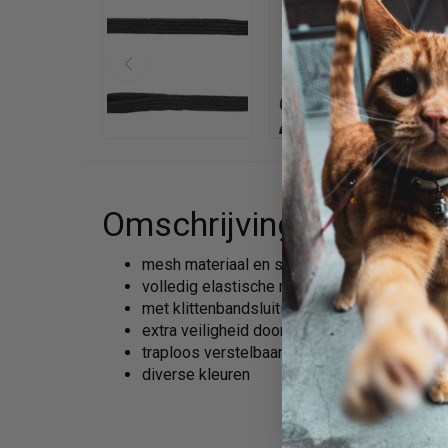
Omschrijving
mesh materiaal en singelband
volledig elastische riem
met klittenbandsluitingen
extra veiligheid door kliksluiting
traploos verstelbaar bij borst- en buikgedee
diverse kleuren