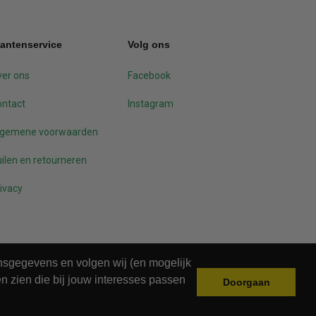
lantenservice
Volg ons
er ons
Facebook
ontact
Instagram
lgemene voorwaarden
ilen en retourneren
ivacy
onsgegevens en volgen wij (en mogelijk
n zien die bij jouw interesses passen
Doorgaan