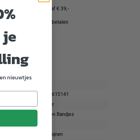
0%
Gratis Verzending vanaf € 39,-
Veilig en gemakkelijk betalen
 je
lling
en nieuwtjes
61514
4011905615141
Knaagdier
Riemen en Bandjes
Tuig
grote konijnen