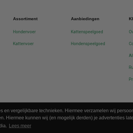
Assortiment
Aanbiedingen
K
Hondenvoer
Kattenspeelgoed
Ov
Kattenvoer
Hondenspeelgoed
C
A
Ru
Pr
ies en vergelijkbare technieken. Hiermee verzamelen wij perso
n. Hiermee kunnen wij (en mogelijk derden) je advertenties late
dia.
Lees meer