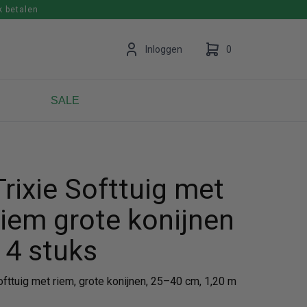
k betalen
en
Inloggen
0
SALE
Uw winkelwagen is leeg.
Vul hem met producten.
Trixie Softtuig met
riem grote konijnen
- 4 stuks
ofttuig met riem, grote konijnen, 25–40 cm, 1,20 m