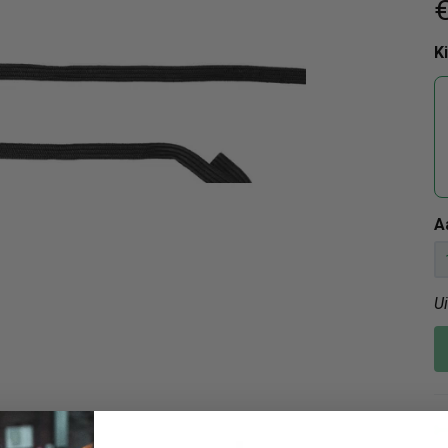
€
K
A
U