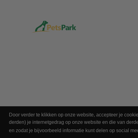
Door verder te klikken op onze website, accepteer je cook
derden) je internetgedrag op onze website en die van derde
© 2026 - PetsPark.nl.
en zodat je bijvoorbeeld informatie kunt delen op social me