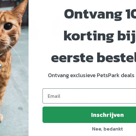
Ontvang 1
korting bij
eerste beste
Specificaties
Ontvang exclusieve PetsPark deals 
Artikelnummer
EAN nummer
Dier
lte
Soort benodigdheden
Inschrijven
Soort riem
Nee, bedankt
Eigenschappen