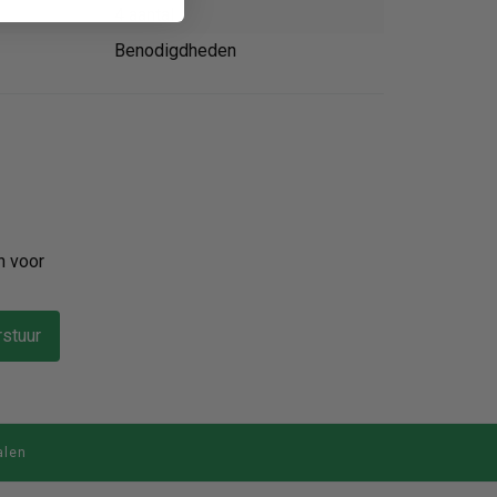
4 aantal
Benodigdheden
n voor
stuur
alen