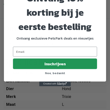
Veilig en gemakkelijk betalen
korting bij je
eerste bestelling
Omschrijving
Ontvang exclusieve PetsPark deals en nieuwtjes
traploos verstelbaar singelband
gesp met trekontlasting
met zachte voering
Specificaties
Inschrijven
Nee, bedankt
Artikelnummer
116812
EAN nummer
4053032433335
Dier
Hond
Merk
Trixie
Maat
L