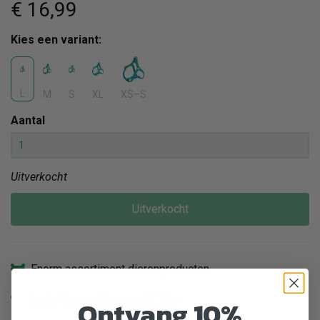
€ 16
,99
Kies een variant:
L
M
S
XL
XS–S
Aantal
Uitverkocht
Uitverkocht
Enorm assortiment dierenproducten
Gratis Verzending vanaf € 39,-
Ontvang 10%