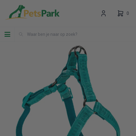
0
Toggle navigation
Uw winkelwagen is leeg.
Vul hem met producten.