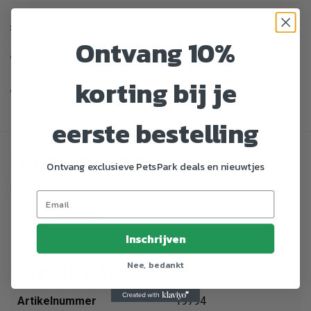
Enorm assortiment dierenproducten
Ontvang 10%
Gratis Verzending vanaf € 39,-
korting bij je
Veilig en gemakkelijk betalen
eerste bestelling
Omschrijving
Ontvang exclusieve PetsPark deals en nieuwtjes
Sleeplijn, rond
5 meter
Zeitouw, gevlochten
zonder handriem
Inschrijven
Specificaties
Nee, bedankt
Artikelnummer
19794