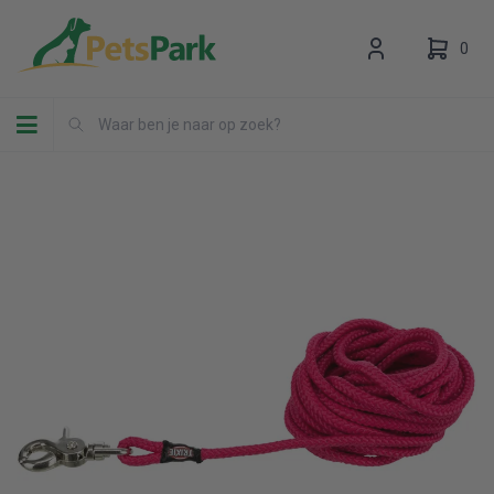
0
Toggle navigation
Uw winkelwagen is leeg.
Vul hem met producten.