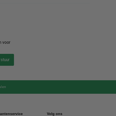
n voor
stuur
alen
lantenservice
Volg ons