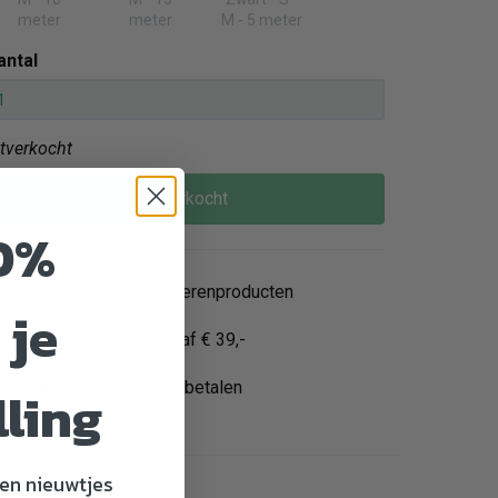
meter
meter
M - 5 meter
antal
itverkocht
Uitverkocht
0%
Enorm assortiment dierenproducten
 je
Gratis Verzending vanaf € 39,-
Veilig en gemakkelijk betalen
lling
en nieuwtjes