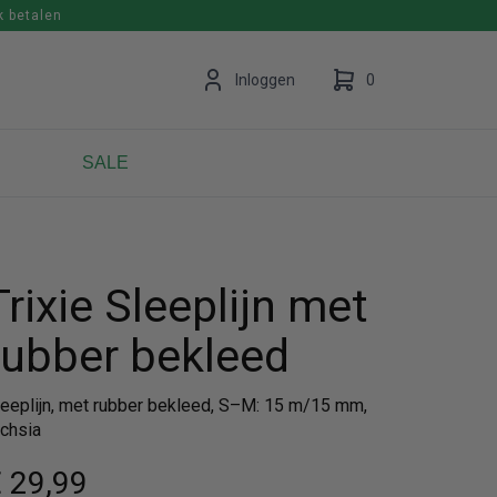
k betalen
en
Inloggen
0
SALE
Uw winkelwagen is leeg.
Vul hem met producten.
Trixie Sleeplijn met
rubber bekleed
leeplijn, met rubber bekleed, S–M: 15 m/15 mm,
uchsia
 29
,99