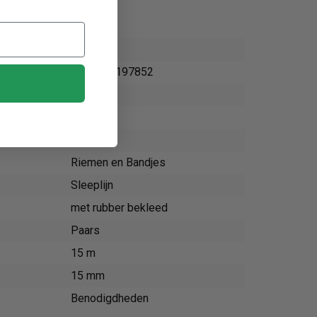
19785
4011905197852
Hond
Trixie
S–M
Riemen en Bandjes
Sleeplijn
met rubber bekleed
Paars
15 m
15 mm
Benodigdheden