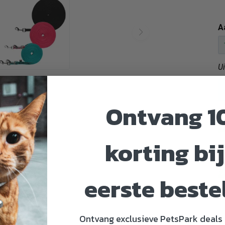
A
U
Ontvang 1
korting bij
eerste beste
Ontvang exclusieve PetsPark deals 