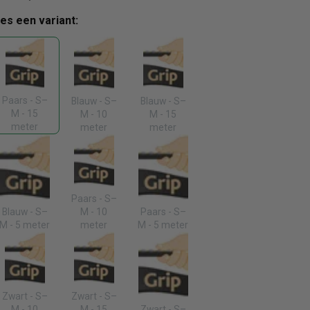
ies een variant:
Paars - S–
Blauw - S–
Blauw - S–
M - 15
M - 10
M - 15
meter
meter
meter
Paars - S–
Blauw - S–
M - 10
Paars - S–
M - 5 meter
meter
M - 5 meter
Zwart - S–
Zwart - S–
M - 10
M - 15
Zwart - S–