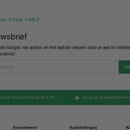
nen
Trixie
SALE
wsbrief
p de hoogte van acties en het laatste nieuws door je aan te melde
wsbrief.
Ver
Gratis Verzending vanaf € 39,-
Veilig en gemakkelijk bet
Assortiment
Aanbiedingen
K