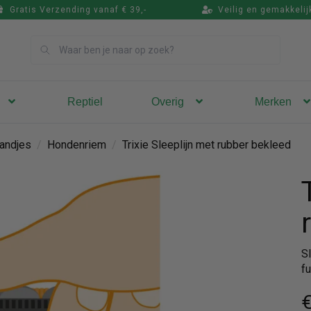
Gratis Verzending vanaf € 39,-
Veilig en gemakkelij
Zoek
Reptiel
Overig
Merken
andjes
/
Hondenriem
/
Trixie Sleeplijn met rubber bekleed
S
f
€