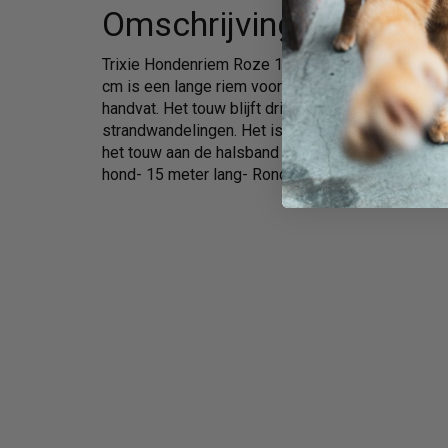
Omschrijving
Trixie Hondenriem Roze 15 m x 0,5 cm De Trixie
cm is een lange riem voor de hond, gemaakt van
handvat. Het touw blijft drijven en is daarom oo
strandwandelingen. Het is voorzien van een han
het touw aan de halsband of het tuigje te bevestig
hond- 15 meter lang- Rondgeweven touw- Met ha