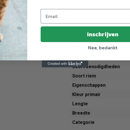
Specificaties
 Hondenriem Roze 15 m x 0,5
Artikelnummer
 rondgeweven touw met
EAN nummer
k geschikt voor zwemmen en
Inschrijven
dvat en een musketonhaak om
Dier
en. - Lange sleeplijn voor
Nee, bedankt
Merk
ndvatLengte: 15 meter
Maat
Soort benodigdheden
Soort riem
Eigenschappen
Kleur primair
Lengte
Breedte
Categorie