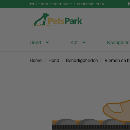
Enorm assortiment dierenproducten
Hond
Kat
Knaagdier
Home
/
Hond
/
Benodigdheden
/
Riemen en b