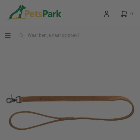
0
Toggle navigation
Uw winkelwagen is leeg.
Vul hem met producten.