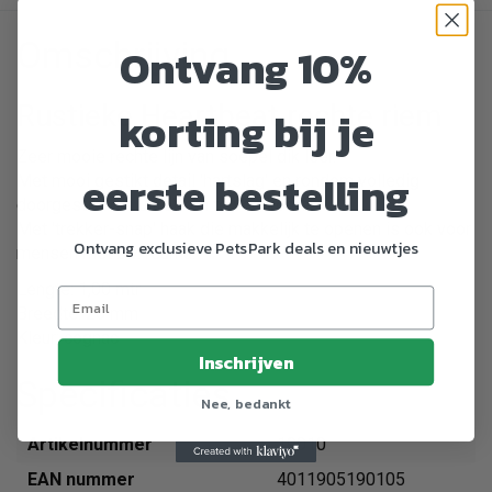
Omschrijving
Ontvang 10%
Rustieke Heartbeat rechte riem
korting bij je
Zeer mooie rechte lijn van soepel dik leer.
eerste bestelling
Met mooi gestikt detail 'hartslag' en rondom volledig
doorgestikt om uitrekken te voorkomen.
Met 'trekker-snap' haak die makkelijk te openen is ook voor
Ontvang exclusieve PetsPark deals en nieuwtjes
mensen met b.v. reuma.
Lengte: 1,00 mtr
Breedte: 20 mm
Kleur: cognac
Inschrijven
Specificaties
Nee, bedankt
Artikelnummer
19010
EAN nummer
4011905190105