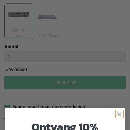
120 × 80
cm
100 × 70 cm
Aantal
Uitverkocht
Uitverkocht
Enorm assortiment dierenproducten
Gratis Verzending vanaf € 39,-
Ontvang 10%