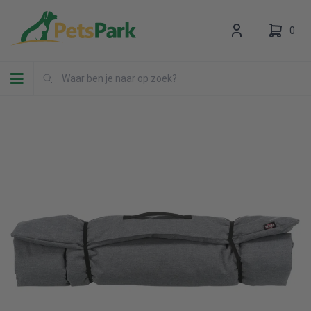
0
Toggle navigation
Uw winkelwagen is leeg.
Vul hem met producten.