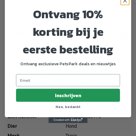
Ontvang 10%
Omschrijving
korting bij je
zeer vormvast door stevige
kunststof rand
eerste bestelling
opvouwbaar
Ontvang exclusieve PetsPark deals en nieuwtjes
met karabijnhaak om bijv. aan de broekriem vast te
maken
van robuust siliconen
Specificaties
Inschrijven
Nee, bedankt
Artikelnummer
25017
EAN nummer
4011905250175
Dier
Hond
Merk
Trixie