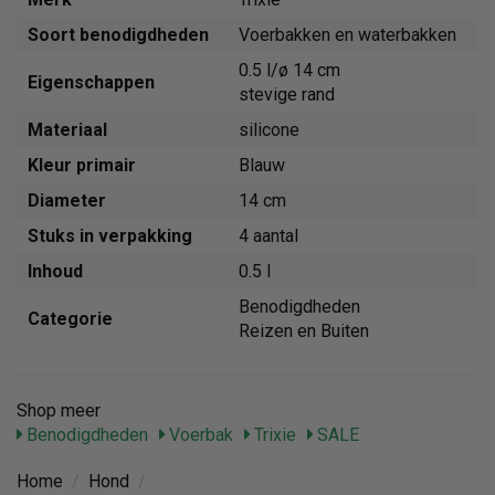
Soort benodigdheden
Voerbakken en waterbakken
0.5 l/ø 14 cm
Eigenschappen
stevige rand
Materiaal
silicone
Kleur primair
Blauw
Diameter
14 cm
Stuks in verpakking
4 aantal
Inhoud
0.5 l
Benodigdheden
Categorie
Reizen en Buiten
Shop meer
Benodigdheden
Voerbak
Trixie
SALE
Home
/
Hond
/