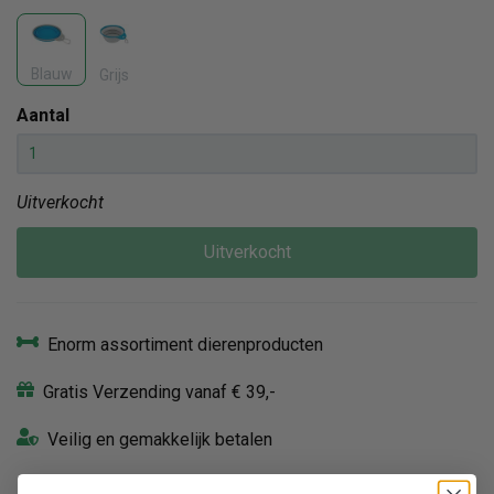
Blauw
Grijs
Aantal
Uitverkocht
Uitverkocht
Enorm assortiment dierenproducten
Gratis Verzending vanaf € 39,-
Veilig en gemakkelijk betalen