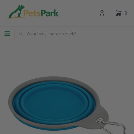
0
Toggle navigation
Uw winkelwagen is leeg.
Vul hem met producten.