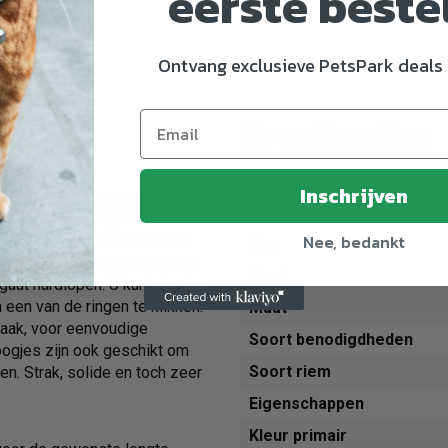
eerste beste
Ontvang exclusieve PetsPark deals 
Specificaties
t 300 x 2 cm
Artikelnummer
Inschrijven
 300 x 2 cm is een nylon
EAN nummer
stelbaar en ook geschikt om
Nee, bedankt
riem geschikt voor meerdere
Dier
te die het meest geschikt is
Merk
gaat hardlopen. U kunt de riem
een van de ringen te klikken.
Maat
haak, voor eenvoudige
Soort benodigdheden
oogjes zijn ook geschikt om
Soort riem
n. Strak, solide en toch zeer
Eigenschappen
Kleur primair