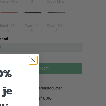
Paars - M–L
S
Rood - M–L
Rood - XS–
Zwart - L–
Zwart - XS–
S
XL
S
antal
itverkocht
0%
Uitverkocht
 je
Enorm assortiment dierenproducten
Gratis Verzending vanaf € 39,-