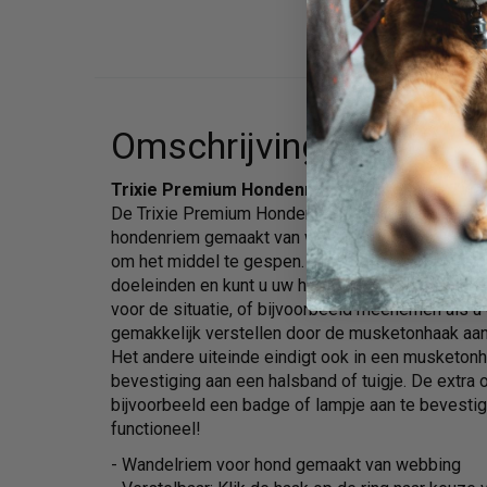
Omschrijving
Trixie Premium Hondenriem Verstelbaar Zwar
De Trixie Premium Hondenriem Verstelbaar Zwart
hondenriem gemaakt van webbing, viervoudig ver
om het middel te gespen. Op deze manier is de 
doeleinden en kunt u uw hond uitlaten op een leng
voor de situatie, of bijvoorbeeld meenemen als u 
gemakkelijk verstellen door de musketonhaak aan 
Het andere uiteinde eindigt ook in een musketon
bevestiging aan een halsband of tuigje. De extra 
bijvoorbeeld een badge of lampje aan te bevestige
functioneel!
- Wandelriem voor hond gemaakt van webbing