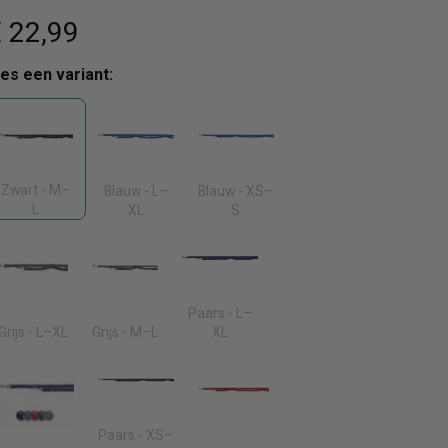
 22
,99
ies een variant:
Zwart - M–
Blauw - L–
Blauw - XS–
L
XL
S
Paars - L–
Grijs - L–XL
Grijs - M–L
XL
Paars - XS–