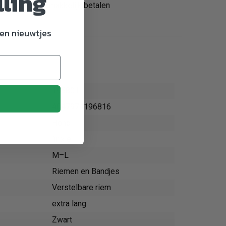
lling
Veilig en gemakkelijk betalen
en nieuwtjes
196801
4047974196816
Hond
Trixie
M–L
Riemen en Bandjes
Verstelbare riem
extra lang
Zwart