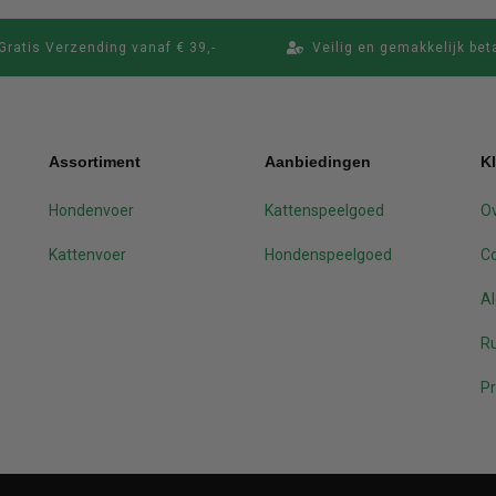
Gratis Verzending vanaf € 39,-
Veilig en gemakkelijk bet
Assortiment
Aanbiedingen
K
Hondenvoer
Kattenspeelgoed
Ov
Kattenvoer
Hondenspeelgoed
C
A
Ru
Pr