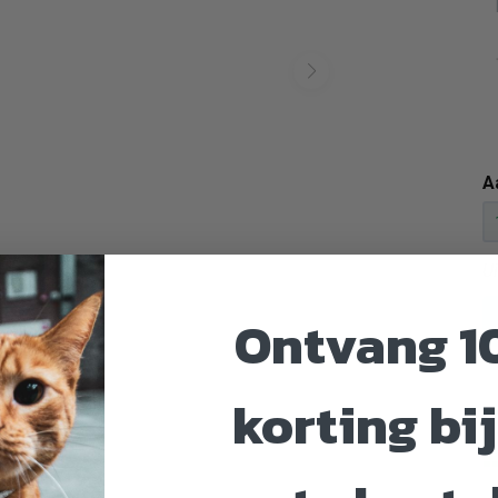
A
U
Ontvang 1
korting bij