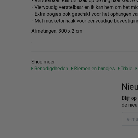
- Verstelbaar: Klik de haak op de ring naar keuze
- Viervoudig verstelbaar en ik kan hem om het m
- Extra oogjes ook geschikt voor het ophangen v
- Met musketonhaak voor eenvoudige bevestiging 
Afmetingen: 300 x 2 cm
.
Shop meer
Benodigdheden
Riemen en bandjes
Trixie
Nieu
Blijf o
de nieu