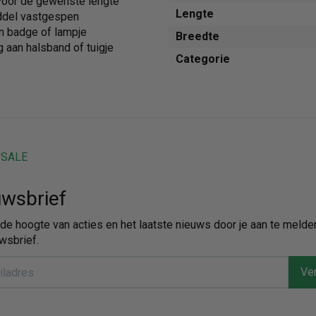
 voor de gewenste lengte
Lengte
iddel vastgespen
an badge of lampje
Breedte
aan halsband of tuigje
Categorie
SALE
wsbrief
p de hoogte van acties en het laatste nieuws door je aan te melde
wsbrief.
Ver