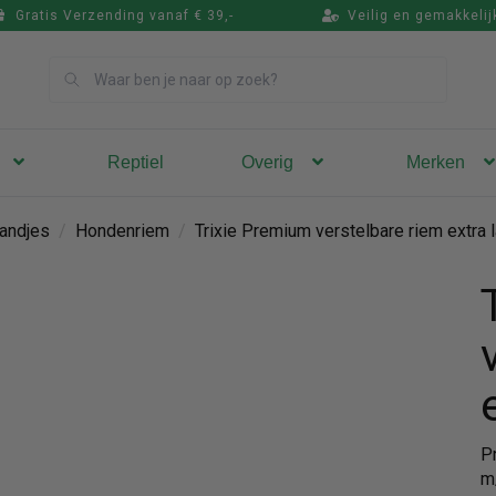
Gratis Verzending vanaf € 39,-
Veilig en gemakkelij
Zoek
Reptiel
Overig
Merken
andjes
/
Hondenriem
/
Trixie Premium verstelbare riem extra 
P
m