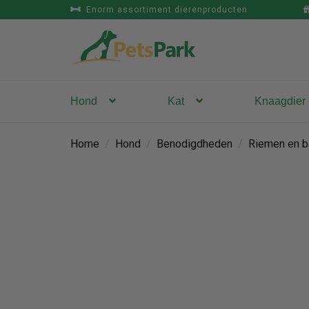
Enorm assortiment dierenproducten
Hond
Kat
Knaagdier
Home
/
Hond
/
Benodigdheden
/
Riemen en b