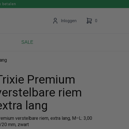
k betalen
en
Inloggen
0
SALE
lang
Uw winkelwagen is leeg.
Vul hem met producten.
Trixie Premium
verstelbare riem
extra lang
remium verstelbare riem, extra lang, M–L: 3,00
/20 mm, zwart