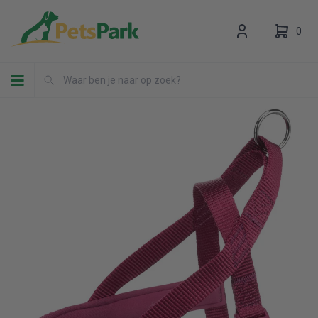
0
Toggle navigation
Uw winkelwagen is leeg.
Vul hem met producten.