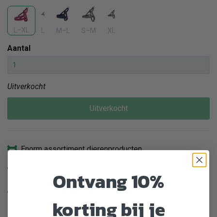
L–XL
L
M–L
S–M
XL
Aantal
Uitverkocht
Uitverkocht
Enorm assortiment dierenproducten
Gratis Verzending vanaf € 39,-
Ontvang 10%
Veilig en gemakkelijk betalen
korting bij je